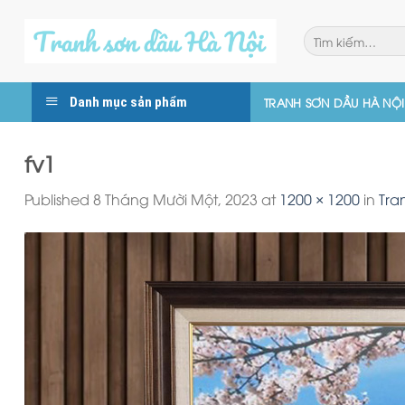
Skip
to
Tìm
kiếm:
content
Danh mục sản phẩm
TRANH SƠN DẦU HÀ NỘI
fv1
Published
8 Tháng Mười Một, 2023
at
1200 × 1200
in
Tra