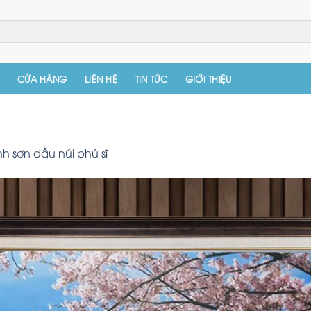
CỬA HÀNG
LIÊN HỆ
TIN TỨC
GIỚI THIỆU
nh sơn dầu núi phú sĩ