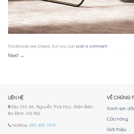
Trackbacks are closed, but you can
post a comment
.
Next
→
LIÊN HỆ
VỀ CHÚNG T
Địa Chỉ: 66, Nguyễn Thái Học, Điện Biên,
Tranh sơn dầ
Ba Đình, Hà Nội
Cửa hàng
Hotline:
093 395 1919
Giới thiệu