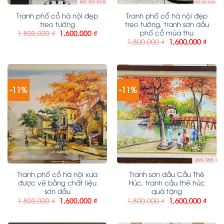
Tranh phố cổ hà nội đẹp
Tranh phố cổ hà nội đẹp
treo tường
treo tường, tranh sơn dầu
phố cổ mùa thu
1,800,000
₫
1,600,000
₫
1,800,000
₫
1,600,000
₫
-11%
-11%
Tranh phố cổ hà nội xưa
Tranh sơn dầu Cầu Thê
được vẽ bằng chất liệu
Húc, tranh cầu thê húc
sơn dầu
quà tặng
1,800,000
₫
1,600,000
₫
1,800,000
₫
1,600,000
₫