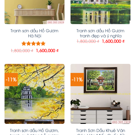
Tranh sơn dầu Hồ Gươm
Tranh sơn dầu Hồ Gươm
Hà Nội
tranh đẹp và ý nghĩa
1,800,000
₫
1,600,000
₫
1,800,000
₫
1,600,000
₫
Được xếp
hạng
5.00
5
sao
-11%
-11%
Tranh sơn dầu Hồ Gươm,
Tranh Sơn Dầu Khuê Văn