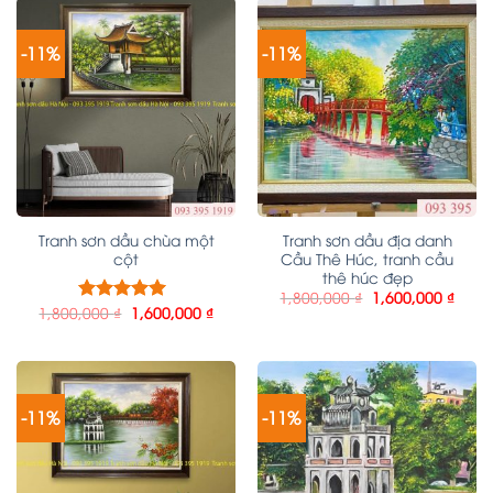
-11%
-11%
Tranh sơn dầu chùa một
Tranh sơn dầu địa danh
cột
Cầu Thê Húc, tranh cầu
thê húc đẹp
1,800,000
₫
1,600,000
₫
1,800,000
₫
1,600,000
₫
Được xếp
hạng
5.00
5
sao
-11%
-11%