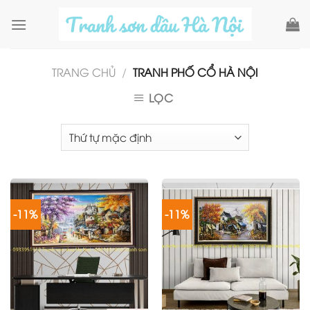
Skip
to
content
TRANG CHỦ
/
TRANH PHỐ CỔ HÀ NỘI
LỌC
-11%
-11%