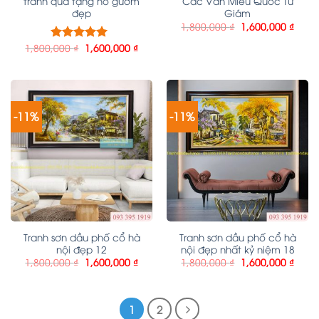
tranh quà tặng hồ gươm
Các Văn Miếu Quốc Tử
đẹp
Giám
1,800,000
₫
1,600,000
₫
1,800,000
₫
1,600,000
₫
Được xếp
hạng
5.00
5
sao
-11%
-11%
Tranh sơn dầu phố cổ hà
Tranh sơn dầu phố cổ hà
nội đẹp 12
nội đẹp nhất kỷ niệm 18
1,800,000
₫
1,600,000
₫
1,800,000
₫
1,600,000
₫
1
2