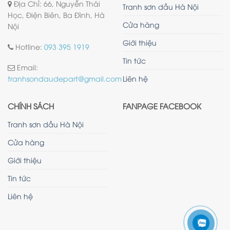
Địa Chỉ: 66, Nguyễn Thái
Tranh sơn dầu Hà Nội
Học, Điện Biên, Ba Đình, Hà
Cửa hàng
Nội
Giới thiệu
Hotline:
093 395 1919
Tin tức
Email:
Liên hệ
tranhsondaudepart@gmail.com
CHÍNH SÁCH
FANPAGE FACEBOOK
Tranh sơn dầu Hà Nội
Cửa hàng
Giới thiệu
Tin tức
Liên hệ