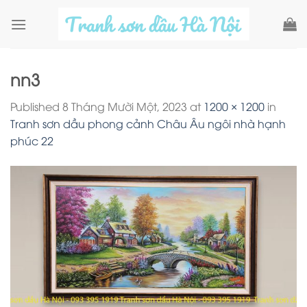
Skip
to
content
nn3
Published
8 Tháng Mười Một, 2023
at
1200 × 1200
in
Tranh sơn dầu phong cảnh Châu Âu ngôi nhà hạnh
phúc 22