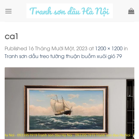
Skip
to
content
ca1
Published
16 Tháng Mười Một, 2023
at
1200 × 1200
in
Tranh sơn dầu treo tường thuận buồm xuôi gió 79