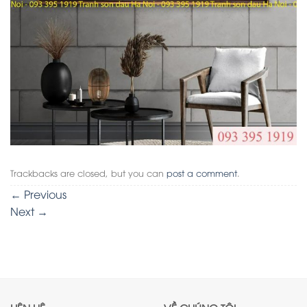
Trackbacks are closed, but you can
post a comment
.
←
Previous
Next
→