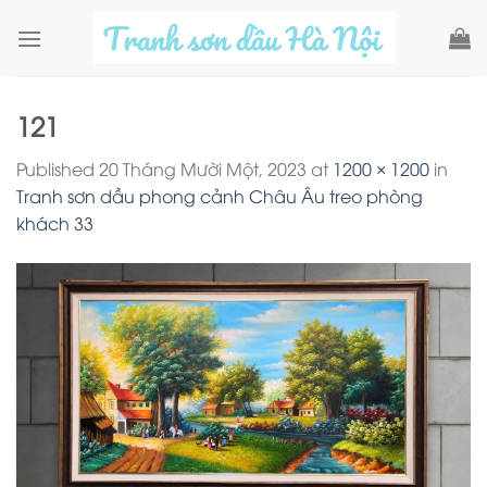
Skip
to
content
121
Published
20 Tháng Mười Một, 2023
at
1200 × 1200
in
Tranh sơn dầu phong cảnh Châu Âu treo phòng
khách 33