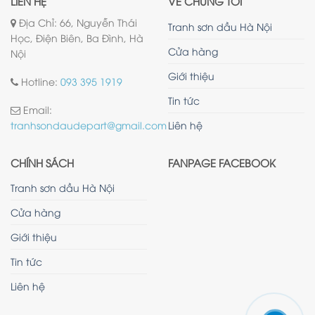
LIÊN HỆ
VỀ CHÚNG TÔI
Địa Chỉ: 66, Nguyễn Thái
Tranh sơn dầu Hà Nội
Học, Điện Biên, Ba Đình, Hà
Cửa hàng
Nội
Giới thiệu
Hotline:
093 395 1919
Tin tức
Email:
Liên hệ
tranhsondaudepart@gmail.com
CHÍNH SÁCH
FANPAGE FACEBOOK
Tranh sơn dầu Hà Nội
Cửa hàng
Giới thiệu
Tin tức
Liên hệ