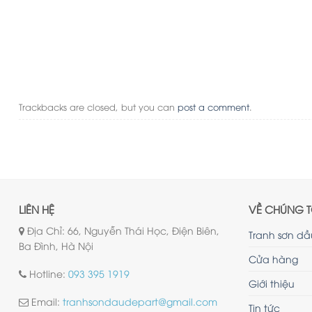
Trackbacks are closed, but you can
post a comment
.
LIÊN HỆ
VỀ CHÚNG T
Địa Chỉ: 66, Nguyễn Thái Học, Điện Biên,
Tranh sơn dầ
Ba Đình, Hà Nội
Cửa hàng
Hotline:
093 395 1919
Giới thiệu
Email:
tranhsondaudepart@gmail.com
Tin tức