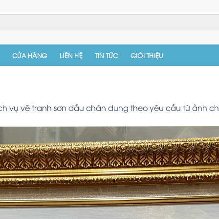
CỬA HÀNG
LIÊN HỆ
TIN TỨC
GIỚI THIỆU
ch vụ vẽ tranh sơn dầu chân dung theo yêu cầu từ ảnh c