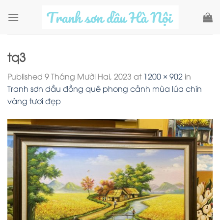
Skip
to
content
tq3
Published
9 Tháng Mười Hai, 2023
at
1200 × 902
in
Tranh sơn dầu đồng quê phong cảnh mùa lúa chín
vàng tươi đẹp