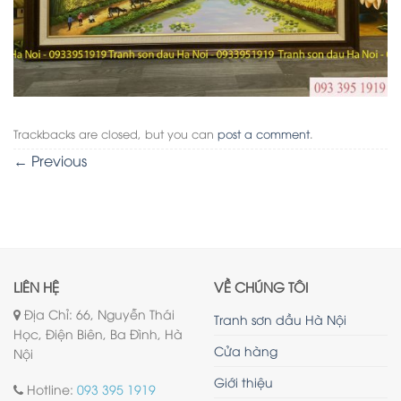
Trackbacks are closed, but you can
post a comment
.
←
Previous
LIÊN HỆ
VỀ CHÚNG TÔI
Địa Chỉ: 66, Nguyễn Thái
Tranh sơn dầu Hà Nội
Học, Điện Biên, Ba Đình, Hà
Cửa hàng
Nội
Giới thiệu
Hotline:
093 395 1919