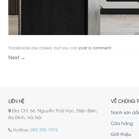
Trackbacks are closed, but you can
post a comment
.
Next
→
LIÊN HỆ
VỀ CHÚNG T
Địa Chỉ: 66, Nguyễn Thái Học, Điện Biên,
Tranh sơn dầ
Ba Đình, Hà Nội
Cửa hàng
Hotline:
093 395 1919
Giới thiệu