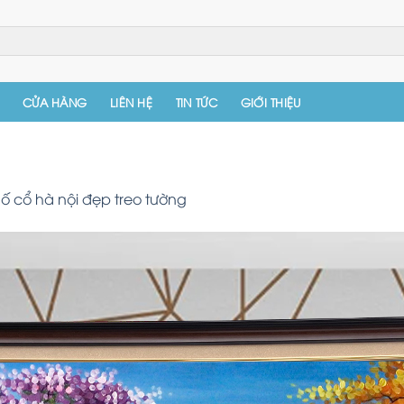
CỬA HÀNG
LIÊN HỆ
TIN TỨC
GIỚI THIỆU
ố cổ hà nội đẹp treo tường