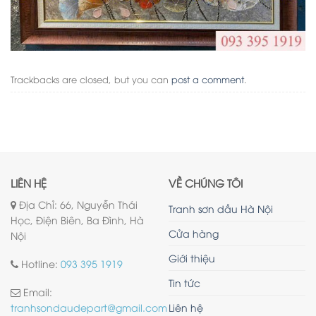
Trackbacks are closed, but you can
post a comment
.
LIÊN HỆ
VỀ CHÚNG TÔI
Địa Chỉ: 66, Nguyễn Thái
Tranh sơn dầu Hà Nội
Học, Điện Biên, Ba Đình, Hà
Cửa hàng
Nội
Giới thiệu
Hotline:
093 395 1919
Tin tức
Email:
Liên hệ
tranhsondaudepart@gmail.com