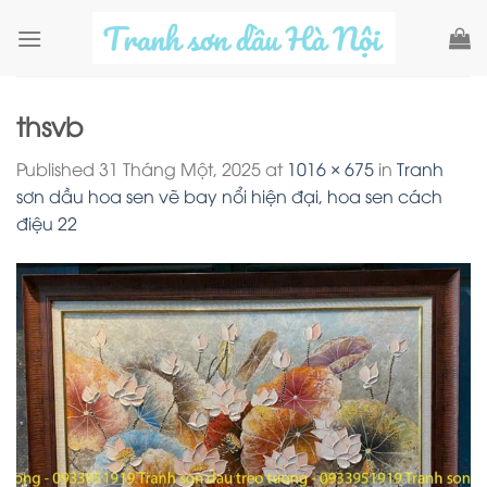
Skip
to
content
thsvb
Published
31 Tháng Một, 2025
at
1016 × 675
in
Tranh
sơn dầu hoa sen vẽ bay nổi hiện đại, hoa sen cách
điệu 22