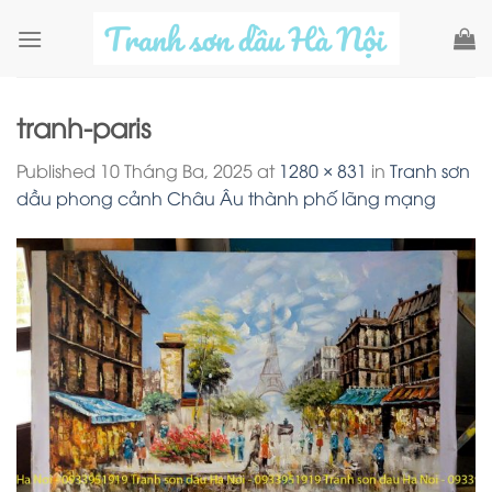
Skip
to
content
tranh-paris
Published
10 Tháng Ba, 2025
at
1280 × 831
in
Tranh sơn
dầu phong cảnh Châu Âu thành phố lãng mạng