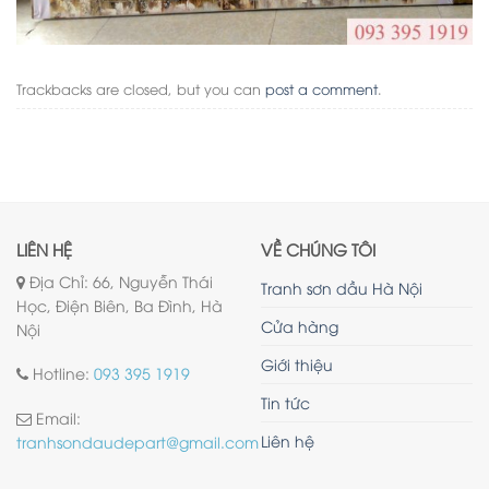
Trackbacks are closed, but you can
post a comment
.
LIÊN HỆ
VỀ CHÚNG TÔI
Địa Chỉ: 66, Nguyễn Thái
Tranh sơn dầu Hà Nội
Học, Điện Biên, Ba Đình, Hà
Cửa hàng
Nội
Giới thiệu
Hotline:
093 395 1919
Tin tức
Email:
Liên hệ
tranhsondaudepart@gmail.com