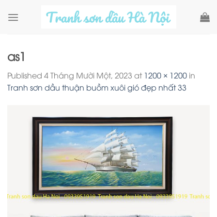
Skip
to
content
as1
Published
4 Tháng Mười Một, 2023
at
1200 × 1200
in
Tranh sơn dầu thuận buồm xuôi gió đẹp nhất 33