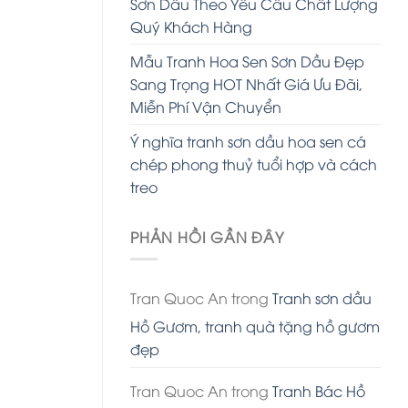
Sơn Dầu Theo Yêu Cầu Chất Lượng
Quý Khách Hàng
Mẫu Tranh Hoa Sen Sơn Dầu Đẹp
Sang Trọng HOT Nhất Giá Ưu Đãi,
Miễn Phí Vận Chuyển
Ý nghĩa tranh sơn dầu hoa sen cá
chép phong thuỷ tuổi hợp và cách
treo
PHẢN HỒI GẦN ĐÂY
Tran Quoc An
trong
Tranh sơn dầu
Hồ Gươm, tranh quà tặng hồ gươm
đẹp
Tran Quoc An
trong
Tranh Bác Hồ