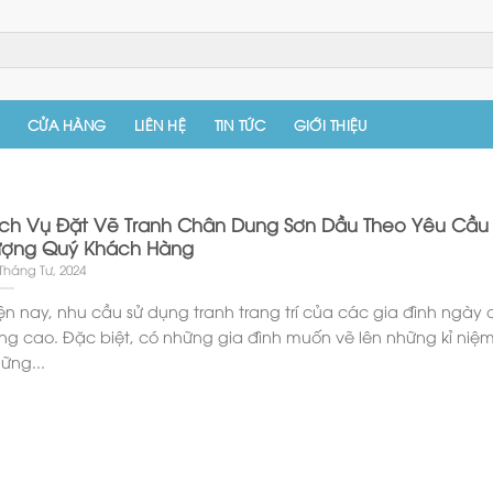
CỬA HÀNG
LIÊN HỆ
TIN TỨC
GIỚI THIỆU
ịch Vụ Đặt Vẽ Tranh Chân Dung Sơn Dầu Theo Yêu Cầu
ượng Quý Khách Hàng
Tháng Tư, 2024
ện nay, nhu cầu sử dụng tranh trang trí của các gia đình ngày
ng cao. Đặc biệt, có những gia đình muốn vẽ lên những kỉ niệm
ững...