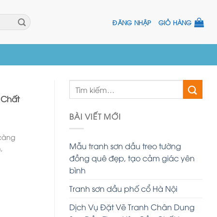
ĐĂNG NHẬP
GIỎ HÀNG
 Chất
BÀI VIẾT MỚI
 càng
Mẫu tranh sơn dầu treo tường
,
đồng quê đẹp, tạo cảm giác yên
bình
Tranh sơn dầu phố cổ Hà Nội
Dịch Vụ Đặt Vẽ Tranh Chân Dung