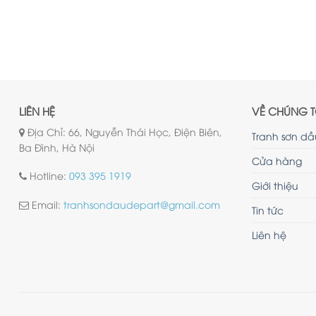
LIÊN HỆ
VỀ CHÚNG T
Địa Chỉ: 66, Nguyễn Thái Học, Điện Biên,
Tranh sơn dầ
Ba Đình, Hà Nội
Cửa hàng
Hotline:
093 395 1919
Giới thiệu
Email:
tranhsondaudepart@gmail.com
Tin tức
Liên hệ