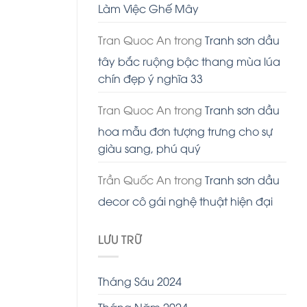
Làm Việc Ghế Mây
Tran Quoc An
trong
Tranh sơn dầu
tây bắc ruộng bậc thang mùa lúa
chín đẹp ý nghĩa 33
Tran Quoc An
trong
Tranh sơn dầu
hoa mẫu đơn tượng trưng cho sự
giàu sang, phú quý
Trần Quốc An
trong
Tranh sơn dầu
decor cô gái nghệ thuật hiện đại
LƯU TRỮ
Tháng Sáu 2024
Tháng Năm 2024