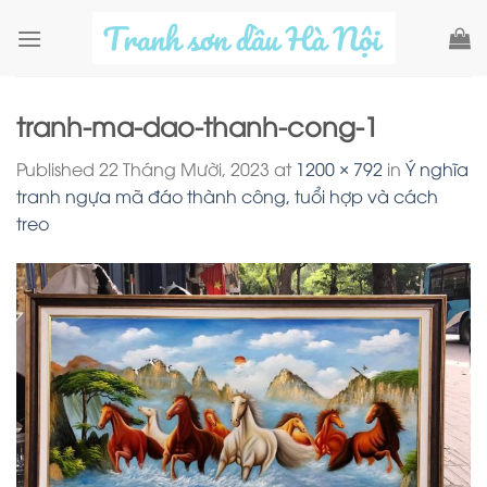
Skip
to
content
tranh-ma-dao-thanh-cong-1
Published
22 Tháng Mười, 2023
at
1200 × 792
in
Ý nghĩa
tranh ngựa mã đáo thành công, tuổi hợp và cách
treo