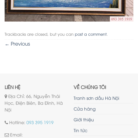
Trackbacks are closed, but you can
post a comment
.
←
Previous
LIÊN HỆ
VỀ CHÚNG TÔI
Địa Chỉ: 66, Nguyễn Thái
Tranh sơn dầu Hà Nội
Học, Điện Biên, Ba Đình, Hà
Cửa hàng
Nội
Giới thiệu
Hotline:
093 395 1919
Tin tức
Email: