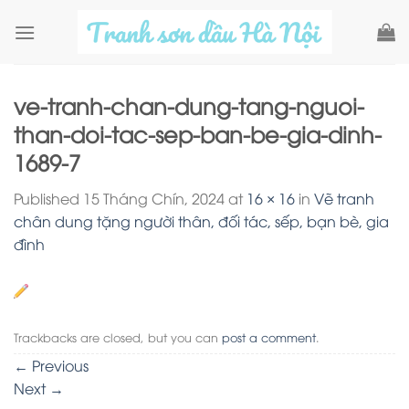
Skip
to
content
ve-tranh-chan-dung-tang-nguoi-
than-doi-tac-sep-ban-be-gia-dinh-
1689-7
Published
15 Tháng Chín, 2024
at
16 × 16
in
Vẽ tranh
chân dung tặng người thân, đối tác, sếp, bạn bè, gia
đình
Trackbacks are closed, but you can
post a comment
.
←
Previous
Next
→