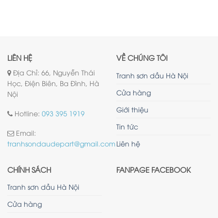
LIÊN HỆ
VỀ CHÚNG TÔI
Địa Chỉ: 66, Nguyễn Thái
Tranh sơn dầu Hà Nội
Học, Điện Biên, Ba Đình, Hà
Cửa hàng
Nội
Giới thiệu
Hotline:
093 395 1919
Tin tức
Email:
Liên hệ
tranhsondaudepart@gmail.com
CHÍNH SÁCH
FANPAGE FACEBOOK
Tranh sơn dầu Hà Nội
Cửa hàng