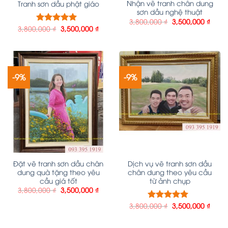
Nhận vẽ tranh chân dung
Tranh sơn dầu phật giáo
sơn dầu nghệ thuật
3,800,000
₫
3,500,000
₫
3,800,000
₫
3,500,000
₫
Được xếp
hạng
5.00
5
sao
-9%
-9%
Đặt vẽ tranh sơn dầu chân
Dịch vụ vẽ tranh sơn dầu
dung quà tặng theo yêu
chân dung theo yêu cầu
cầu giá tốt
từ ảnh chụp
3,800,000
₫
3,500,000
₫
3,800,000
₫
3,500,000
₫
Được xếp
hạng
5.00
5
sao