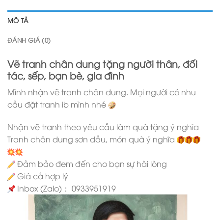
MÔ TẢ
ĐÁNH GIÁ (0)
Vẽ tranh chân dung tặng người thân, đối
tác, sếp, bạn bè, gia đình
Mình nhận vẽ tranh chân dung. Mọi người có nhu
cầu đặt tranh ib mình nhé
Nhận vẽ tranh theo yêu cầu làm quà tặng ý nghĩa
Tranh chân dung sơn dầu, món quà ý nghĩa
Đảm bảo đem đến cho bạn sự hài lòng
Giá cả hợp lý
Inbox (Zalo)： 0933951919