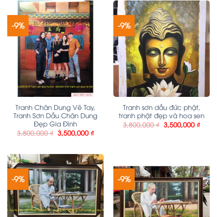
-9%
-9%
Tranh Chân Dung Vẽ Tay,
Tranh sơn dầu đức phật,
Tranh Sơn Dầu Chân Dung
tranh phật đẹp và hoa sen
Đẹp Gia Đình
3,800,000
₫
3,500,000
₫
3,800,000
₫
3,500,000
₫
-9%
-9%