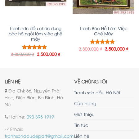
Tranh sơn dầu chân dung
Tranh Bác Hồ Làm Việc
bác hồ ngồi làm việc ghế
Ghế Mây
mây
3,800,000
₫
3,500,000
₫
Được xếp
3,800,000
₫
3,500,000
₫
hạng
5.00
5
Được xếp
sao
hạng
5.00
5
sao
LIÊN HỆ
VỀ CHÚNG TÔI
Địa Chỉ: 66, Nguyễn Thái
Tranh sơn dầu Hà Nội
Học, Điện Biên, Ba Đình, Hà
Cửa hàng
Nội
Giới thiệu
Hotline:
093 395 1919
Tin tức
Email:
Liên hệ
tranhsondaudepart@gmail.com