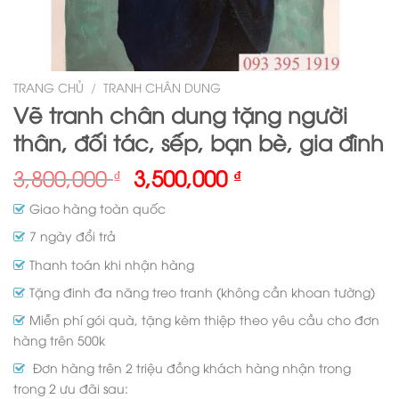
TRANG CHỦ
/
TRANH CHÂN DUNG
Vẽ tranh chân dung tặng người
thân, đối tác, sếp, bạn bè, gia đình
3,800,000
3,500,000
₫
₫
Giao hàng toàn quốc
7 ngày đổi trả
Thanh toán khi nhận hàng
Tặng đinh đa năng treo tranh (không cần khoan tường)
Miễn phí gói quà, tặng kèm thiệp theo yêu cầu cho đơn
hàng trên 500k
Đơn hàng trên 2 triệu đồng khách hàng nhận trong
trong 2 ưu đãi sau: