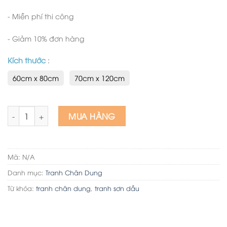
- Miễn phí thi công
- Giảm 10% đơn hàng
Kích thước
:
60cm x 80cm
70cm x 120cm
Vẽ tranh chân dung tặng người thân, đối tác, sếp, bạn bè, gi
MUA HÀNG
Mã:
N/A
Danh mục:
Tranh Chân Dung
Từ khóa:
tranh chân dung
,
tranh sơn dầu