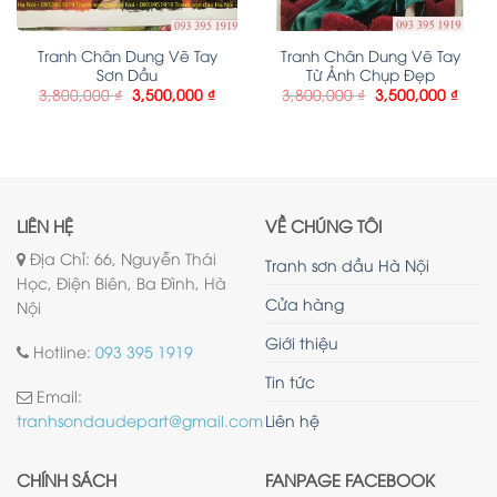
Tranh Chân Dung Vẽ Tay
Tranh Chân Dung Vẽ Tay
Sơn Dầu
Từ Ảnh Chụp Đẹp
3,800,000
₫
3,500,000
₫
3,800,000
₫
3,500,000
₫
LIÊN HỆ
VỀ CHÚNG TÔI
Địa Chỉ: 66, Nguyễn Thái
Tranh sơn dầu Hà Nội
Học, Điện Biên, Ba Đình, Hà
Cửa hàng
Nội
Giới thiệu
Hotline:
093 395 1919
Tin tức
Email:
Liên hệ
tranhsondaudepart@gmail.com
CHÍNH SÁCH
FANPAGE FACEBOOK