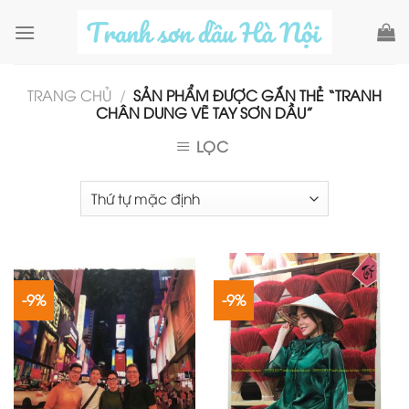
Skip
to
content
TRANG CHỦ
/
SẢN PHẨM ĐƯỢC GẮN THẺ “TRANH
CHÂN DUNG VẼ TAY SƠN DẦU”
LỌC
-9%
-9%