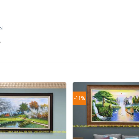
i
)
-11%