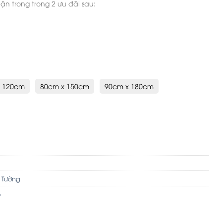
n trong trong 2 ưu đãi sau:
x 120cm
80cm x 150cm
90cm x 180cm
ượng
o Tường
ó