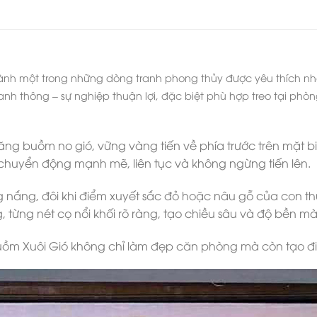
thành một trong những dòng tranh phong thủy được yêu thích n
 hanh thông – sự nghiệp thuận lợi, đặc biệt phù hợp treo tại p
ăng buồm no gió, vững vàng tiến về phía trước trên mặt 
chuyển động mạnh mẽ, liên tục và không ngừng tiến lên.
nắng, đôi khi điểm xuyết sắc đỏ hoặc nâu gỗ của con th
 từng nét cọ nổi khối rõ ràng, tạo chiều sâu và độ bền màu 
n Buồm Xuôi Gió không chỉ làm đẹp căn phòng mà còn tạo đ