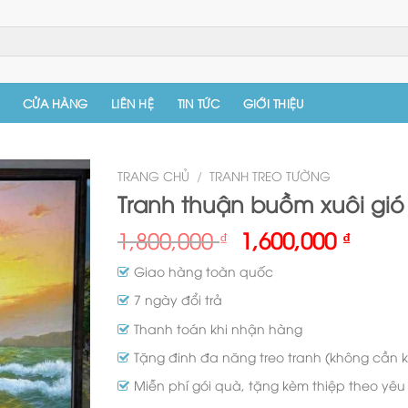
CỬA HÀNG
LIÊN HỆ
TIN TỨC
GIỚI THIỆU
TRANG CHỦ
/
TRANH TREO TƯỜNG
Tranh thuận buồm xuôi gió
1,800,000
1,600,000
₫
₫
Giao hàng toàn quốc
7 ngày đổi trả
Thanh toán khi nhận hàng
Tặng đinh đa năng treo tranh (không cần 
Miễn phí gói quà, tặng kèm thiệp theo yê