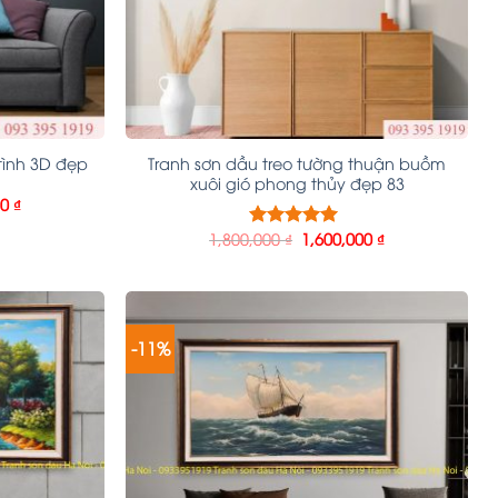
tình 3D đẹp
Tranh sơn dầu treo tường thuận buồm
xuôi gió phong thủy đẹp 83
00
₫
1,800,000
₫
1,600,000
₫
Được xếp
hạng
5.00
5
sao
-11%