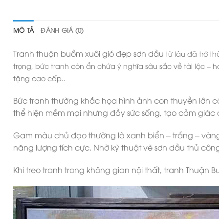
MÔ TẢ
ĐÁNH GIÁ (0)
Tranh thuận buồm xuôi gió đẹp sơn dầu
từ lâu đã trở 
trọng, bức tranh còn ẩn chứa ý nghĩa sâu sắc về tài lộc –
tặng cao cấp..
Bức tranh thường khắc họa hình ảnh con thuyền lớn c
thể hiện mềm mại nhưng đầy sức sống, tạo cảm giác 
Gam màu chủ đạo thường là xanh biển – trắng – vàng 
năng lượng tích cực. Nhờ kỹ thuật vẽ sơn dầu thủ công,
Khi treo tranh trong không gian nội thất, tranh Thuậ