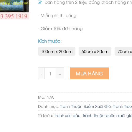
Đơn hàng trên 2 triệu đồng khách hàng nhậ
- Miễn phí thi công
- Giảm 10% đơn hàng
Kích thước
:
100cm x 200cm
60cm x 80cm
70cm 
Tranh thuận buồm xuôi gió đẹp sơn dầu số l
MUA HÀNG
Mã:
N/A
Danh mục:
Tranh Thuận Buồm Xuôi Gió
,
Tranh Tre
Từ khóa:
tranh sơn dầu
,
tranh thuận buồm xuôi gi