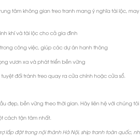
ung tâm không gian treo tranh mang ý nghĩa tài lộc, may 
h khí và tài lộc cho cả gia đình
trong công việc, giúp các dự án hanh thông
vọng vươn xa và phát triển bền vững
 tuyệt đối tránh treo quay ra cửa chính hoặc cửa sổ.
u đẹp, bền vững theo thời gian. Hãy liên hệ với chúng tô
ột cách tận tâm nhất.
ợ lắp đặt trong nội thành Hà Nội, ship tranh toàn quốc, n