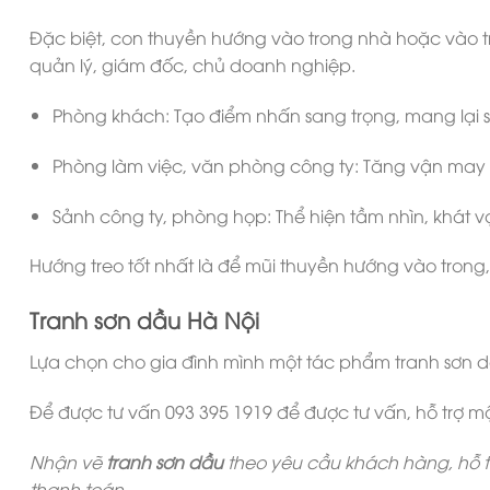
Đặc biệt, con thuyền hướng vào trong nhà hoặc vào tr
quản lý, giám đốc, chủ doanh nghiệp.
Phòng khách: Tạo điểm nhấn sang trọng, mang lại sin
Phòng làm việc, văn phòng công ty: Tăng vận may 
Sảnh công ty, phòng họp: Thể hiện tầm nhìn, khát 
Hướng treo tốt nhất là để mũi thuyền hướng vào trong,
Tranh sơn dầu Hà Nội
Lựa chọn cho gia đình mình một tác phẩm tranh sơn dầ
Để được tư vấn 093 395 1919 để được tư vấn, hỗ trợ m
Nhận vẽ
tranh sơn dầu
theo yêu cầu khách hàng, hỗ tr
thanh toán