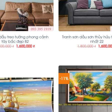
 dầu treo tường phong cảnh
Tranh sơn dầu sơn thủy hữu 
tây bắc đẹp 82
nhất 22
800,000
₫
1,600,000
₫
1,800,000
₫
1,600,0
-11%