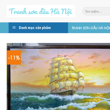
Skip
to
Tìm
kiếm:
content
Danh mục sản phẩm
TRANH SƠN DẦU HÀ NỘI
-11%