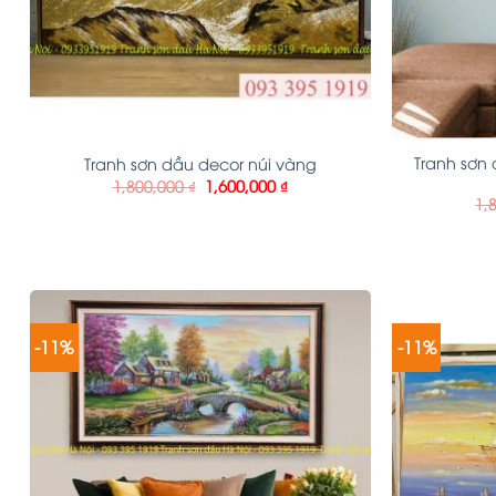
Tranh sơn
Tranh sơn dầu decor núi vàng
1,800,000
₫
1,600,000
₫
1,
-11%
-11%