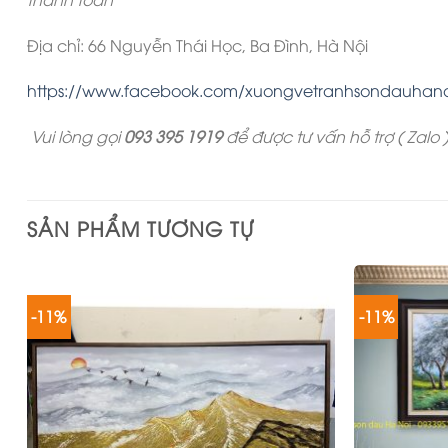
Địa chỉ: 66 Nguyễn Thái Học, Ba Đình, Hà Nội
https://www.facebook.com/xuongvetranhsondauhano
Vui lòng gọi
093 395 1919
để được tư vấn hỗ trợ ( Zalo 
SẢN PHẨM TƯƠNG TỰ
-11%
-11%