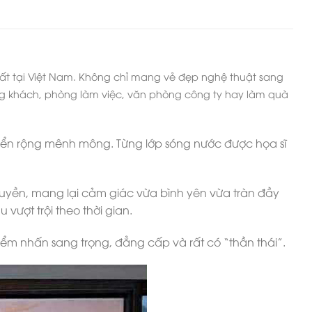
hất tại Việt Nam. Không chỉ mang vẻ đẹp nghệ thuật sang
hòng khách, phòng làm việc, văn phòng công ty hay làm quà
biển rộng mênh mông. Từng lớp sóng nước được họa sĩ
uyền, mang lại cảm giác vừa bình yên vừa tràn đầy
vượt trội theo thời gian.
iểm nhấn sang trọng, đẳng cấp và rất có “thần thái”.