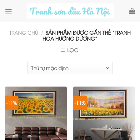
Skip
to
content
TRANG CHỦ
/
SẢN PHẨM ĐƯỢC GẮN THẺ “TRANH
HOA HƯỚNG DƯƠNG”
LỌC
-11%
-11%