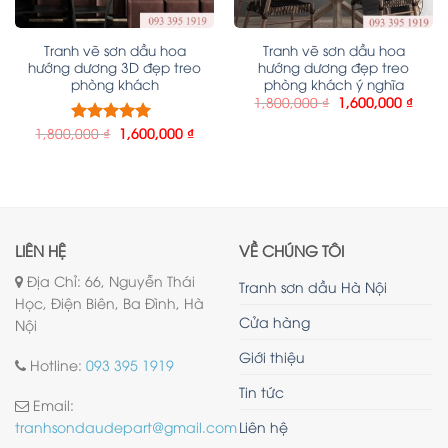
Tranh vẽ sơn dầu hoa
Tranh vẽ sơn dầu hoa
hướng dương 3D đẹp treo
hướng dương đẹp treo
phòng khách
phòng khách ý nghĩa
1,800,000
₫
1,600,000
₫
1,800,000
₫
1,600,000
₫
Được xếp
hạng
5.00
5
sao
LIÊN HỆ
VỀ CHÚNG TÔI
Địa Chỉ: 66, Nguyễn Thái
Tranh sơn dầu Hà Nội
Học, Điện Biên, Ba Đình, Hà
Cửa hàng
Nội
Giới thiệu
Hotline:
093 395 1919
Tin tức
Email:
Liên hệ
tranhsondaudepart@gmail.com