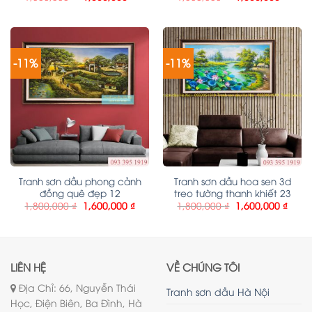
-11%
-11%
Tranh sơn dầu phong cảnh
Tranh sơn dầu hoa sen 3d
đồng quê đẹp 12
treo tường thanh khiết 23
1,800,000
₫
1,600,000
₫
1,800,000
₫
1,600,000
₫
LIÊN HỆ
VỀ CHÚNG TÔI
Địa Chỉ: 66, Nguyễn Thái
Tranh sơn dầu Hà Nội
Học, Điện Biên, Ba Đình, Hà