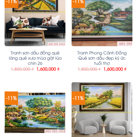
-11%
-11%
Tranh sơn dầu đồng quê
Tranh Phong Cảnh Đồng
làng quê xưa mùa gặt lúa
Quê sơn dầu đẹp ký ức
chín 26
tuổi thơ
1,800,000
₫
1,600,000
₫
1,800,000
₫
1,600,000
₫
-11%
-11%