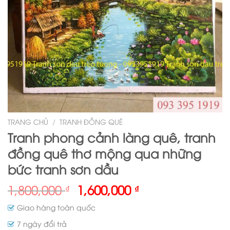
TRANG CHỦ
/
TRANH ĐỒNG QUÊ
Tranh phong cảnh làng quê, tranh
đồng quê thơ mộng qua những
bức tranh sơn dầu
1,800,000
1,600,000
₫
₫
Giao hàng toàn quốc
7 ngày đổi trả