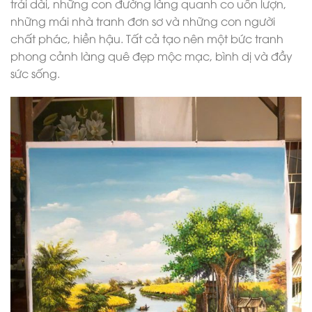
trải dài, những con đường làng quanh co uốn lượn,
những mái nhà tranh đơn sơ và những con người
chất phác, hiền hậu. Tất cả tạo nên một bức tranh
phong cảnh làng quê đẹp mộc mạc, bình dị và đầy
sức sống.