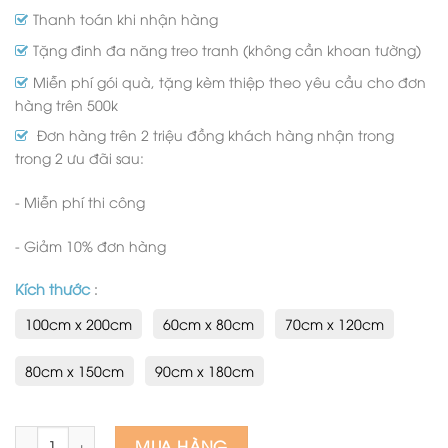
Thanh toán khi nhận hàng
Tặng đinh đa năng treo tranh (không cần khoan tường)
Miễn phí gói quà, tặng kèm thiệp theo yêu cầu cho đơn
hàng trên 500k
Đơn hàng trên 2 triệu đồng khách hàng nhận trong
trong 2 ưu đãi sau:
- Miễn phí thi công
- Giảm 10% đơn hàng
Kích thước
:
100cm x 200cm
60cm x 80cm
70cm x 120cm
80cm x 150cm
90cm x 180cm
Tranh phong cảnh làng quê, tranh đồng quê thơ mộng qua n
MUA HÀNG