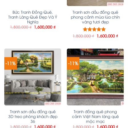
Bức Tranh Đồng Quê,
Tranh sơn dầu đồng quê
Tranh Làng Quê Đẹp Và Ý
phong cảnh mùa lúa chín
Nghĩa
vàng tươi đẹp
1,800,000
₫
1,600,000
₫
1,800,000
₫
1,600,000
₫
Được xếp
hạng
5.00
5
sao
-11%
-11%
Tranh sơn dầu đồng quê
Tranh đồng quê phong
3D treo phòng khách đẹp
cảnh Việt Nam làng quê
36
mộc mạc
1,800,000
₫
1,600,000
₫
1,800,000
₫
1,600,000
₫