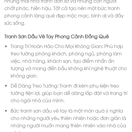
những mái nhà tranh đơn sơ và những con người
chất phác, hiền hậu. Tất cả tạo nên một bức tranh
phong cảnh làng quê đẹp mộc mạc, bình dị và đầy
sức sống.
Tranh Sơn Dầu Vẽ Tay Phong Cảnh Đồng Quê
Trang Trí Hoàn Hảo Cho Mọi Không Gian
:
Phù hợp
treo tường phòng khách, phòng ngủ, phòng làm
việc, nhà hàng, khách sạn, tạo điểm nhấn ấn
tượng và mang đến bầu không khí nghệ thuật cho
không gian.
Dễ Dàng Treo Tường
:
Tranh đi kèm phụ kiện treo
tường tiện lợi, giúp bạn dễ dàng lắp đặt và trang trí
cho ngôi nhà của mình.
Bức tranh sơn dầu vẽ tay là một món quà ý nghĩa
cho những người yêu thiên nhiên hoặc đơn giản là
những người muốn mang thiên nhiên vào nhà của