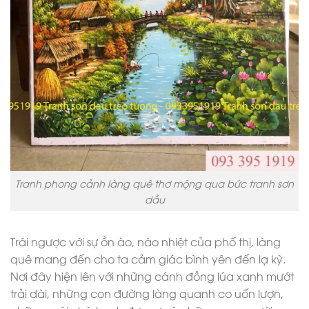
Tranh phong cảnh làng quê thơ mộng qua bức tranh sơn
dầu
Trái ngược với sự ồn ào, náo nhiệt của phố thị, làng
quê mang đến cho ta cảm giác bình yên đến lạ kỳ.
Nơi đây hiện lên với những cánh đồng lúa xanh mướt
trải dài, những con đường làng quanh co uốn lượn,