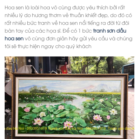
Hoa sen là loài hoa vô cùng được yêu thích bởi rất
nhiều lý do hương thơm vẻ thuần khiết đẹp, do đó có
rất nhiều bức tranh về hoa sen nổi tiếng ra đời từ đôi
bàn tay của các họa sĩ. Để có 1 bức
tranh sơn dầu
hoa sen
vô cùng đơn giản hãy gửi yêu cầu và chúng
tôi sẽ thực hiện ngay cho quý khách