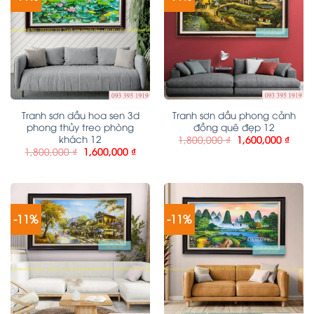
Tranh sơn dầu hoa sen 3d
Tranh sơn dầu phong cảnh
phong thủy treo phòng
đồng quê đẹp 12
khách 12
1,800,000
₫
1,600,000
₫
1,800,000
₫
1,600,000
₫
-11%
-11%