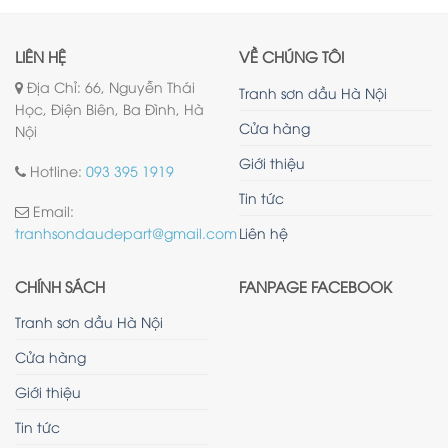
LIÊN HỆ
VỀ CHÚNG TÔI
Địa Chỉ: 66, Nguyễn Thái
Tranh sơn dầu Hà Nội
Học, Điện Biên, Ba Đình, Hà
Cửa hàng
Nội
Giới thiệu
Hotline:
093 395 1919
Tin tức
Email:
Liên hệ
tranhsondaudepart@gmail.com
CHÍNH SÁCH
FANPAGE FACEBOOK
Tranh sơn dầu Hà Nội
Cửa hàng
Giới thiệu
Tin tức