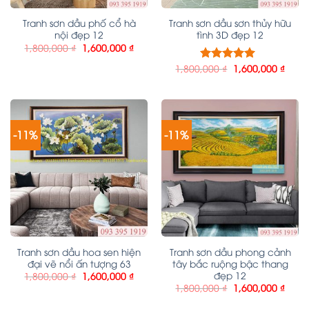
Tranh sơn dầu phố cổ hà
Tranh sơn dầu sơn thủy hữu
nội đẹp 12
tình 3D đẹp 12
1,800,000
₫
1,600,000
₫
1,800,000
₫
1,600,000
₫
Được xếp
hạng
5.00
5
sao
-11%
-11%
Tranh sơn dầu hoa sen hiện
Tranh sơn dầu phong cảnh
đại vẽ nổi ấn tượng 63
tây bắc ruộng bậc thang
đẹp 12
1,800,000
₫
1,600,000
₫
1,800,000
₫
1,600,000
₫