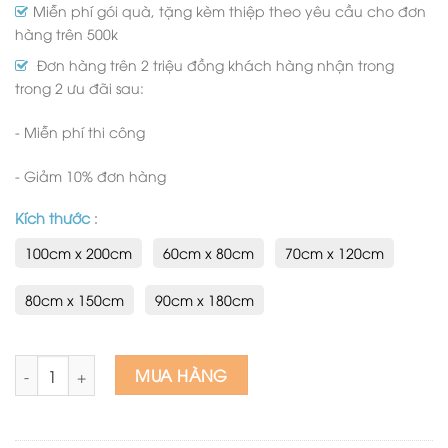
Miễn phí gói quà, tặng kèm thiệp theo yêu cầu cho đơn
hàng trên 500k
Đơn hàng trên 2 triệu đồng khách hàng nhận trong
trong 2 ưu đãi sau:
- Miễn phí thi công
- Giảm 10% đơn hàng
Kích thước
:
100cm x 200cm
60cm x 80cm
70cm x 120cm
80cm x 150cm
90cm x 180cm
Tranh sơn dầu cánh đầm hoa sen 3d treo tường đẹp nhất 22 
MUA HÀNG