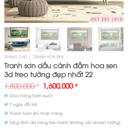
TRANG CHỦ
/
TRANH HOA SEN
Tranh sơn dầu cánh đầm hoa sen
3d treo tường đẹp nhất 22
1,800,000
1,600,000
₫
₫
Giao hàng toàn quốc
7 ngày đổi trả
Thanh toán khi nhận hàng
Tặng đinh đa năng treo tranh (không cần khoan tường)