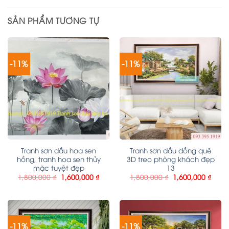
SẢN PHẨM TƯƠNG TỰ
-11%
-11%
Tranh sơn dầu hoa sen
Tranh sơn dầu đồng quê
hồng, tranh hoa sen thủy
3D treo phòng khách đẹp
mặc tuyệt đẹp
13
1,800,000
₫
1,600,000
₫
1,800,000
₫
1,600,000
₫
-11%
-11%