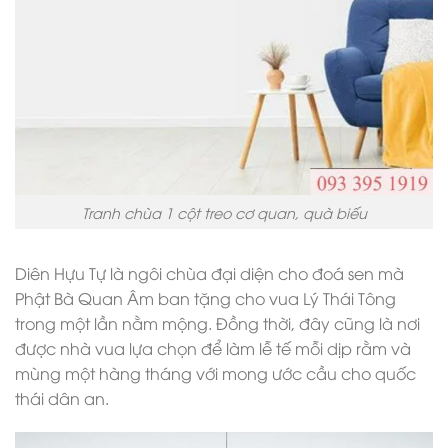
Tranh chùa 1 cột treo cơ quan, quà biếu
Diên Hựu Tự là ngôi chùa đại diện cho đoá sen mà
Phật Bà Quan Âm ban tặng cho vua Lý Thái Tông
trong một lần nằm mộng. Đồng thời, đây cũng là nơi
được nhà vua lựa chọn để làm lễ tế mỗi dịp rằm và
mùng một hàng tháng với mong ước cầu cho quốc
thái dân an.