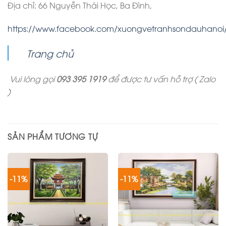
Địa chỉ: 66 Nguyễn Thái Học, Ba Đình,
https://www.facebook.com/xuongvetranhsondauhanoi
Trang chủ
Vui lòng gọi
093 395 1919
để được tư vấn hỗ trợ ( Zalo
)
SẢN PHẨM TƯƠNG TỰ
-11%
-11%