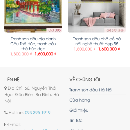
Tranh sơn dầu địa danh
Tranh sơn dầu phố cổ hà
Cầu Thê Húc, tranh cầu
nội nghệ thuật đẹp 55
thê húc đẹp
1,800,000
₫
1,600,000
₫
1,800,000
₫
1,600,000
₫
LIÊN HỆ
VỀ CHÚNG TÔI
Địa Chỉ: 66, Nguyễn Thái
Tranh sơn dầu Hà Nội
Học, Điện Biên, Ba Đình, Hà
Cửa hàng
Nội
Giới thiệu
Hotline:
093 395 1919
Tin tức
Email: