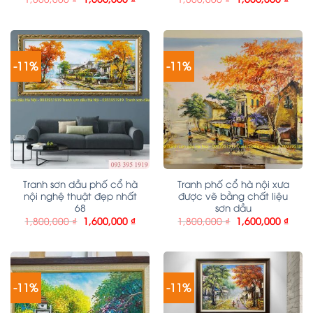
-11%
-11%
Tranh sơn dầu phố cổ hà
Tranh phố cổ hà nội xưa
nội nghệ thuật đẹp nhất
được vẽ bằng chất liệu
68
sơn dầu
1,800,000
₫
1,600,000
₫
1,800,000
₫
1,600,000
₫
-11%
-11%