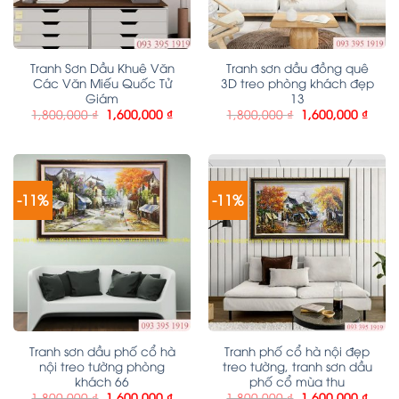
Tranh Sơn Dầu Khuê Văn
Tranh sơn dầu đồng quê
Các Văn Miếu Quốc Tử
3D treo phòng khách đẹp
Giám
13
1,800,000
₫
1,600,000
₫
1,800,000
₫
1,600,000
₫
-11%
-11%
Tranh sơn dầu phố cổ hà
Tranh phố cổ hà nội đẹp
nội treo tường phòng
treo tường, tranh sơn dầu
khách 66
phố cổ mùa thu
1,800,000
₫
1,600,000
₫
1,800,000
₫
1,600,000
₫