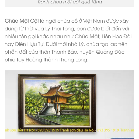
Tranh chùa một cột quà tặng
Chùa Một Cột
là ngôi chùa cổ ở Việt Nam được xây
dựng từ thời vua Lý Thái Tông, còn được biết đến với
nhiều tên gọi khác nhau như Chùa Mật, Liên Hoa Đài
hay Diên Hựu Tự. Dưới thời nhà Lý, chùa tọa lạc trên
phần đất của thôn Thanh Bảo, huyện Quảng Đức,
phía tây Hoàng thành Thăng Long.