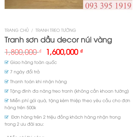
TRANG CHỦ
/
TRANH TREO TƯỜNG
Tranh sơn dầu decor núi vàng
1,800,000
1,600,000
₫
₫
Giao hàng toàn quốc
7 ngày đổi trả
Thanh toán khi nhận hàng
Tặng đinh đa năng treo tranh (không cần khoan tường)
Miễn phí gói quà, tặng kèm thiệp theo yêu cầu cho đơn
hàng trên 500k
Đơn hàng trên 2 triệu đồng khách hàng nhận trong
trong 2 ưu đãi sau: