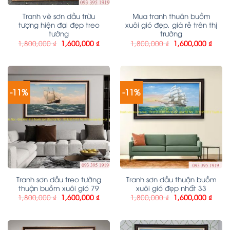
Tranh vẽ sơn dầu trừu
Mua tranh thuận buồm
tượng hiện đại đẹp treo
xuôi gió đẹp, giá rẻ trên thị
tường
trường
1,800,000
₫
1,600,000
₫
1,800,000
₫
1,600,000
₫
-11%
-11%
Tranh sơn dầu treo tường
Tranh sơn dầu thuận buồm
thuận buồm xuôi gió 79
xuôi gió đẹp nhất 33
1,800,000
₫
1,600,000
₫
1,800,000
₫
1,600,000
₫