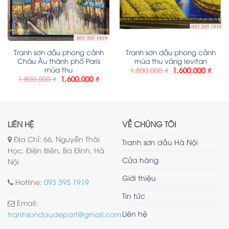
Tranh sơn dầu phong cảnh
Tranh sơn dầu phong cảnh
Châu Âu thành phố Paris
mùa thu vàng levitan
mùa thu
1,800,000
₫
1,600,000
₫
1,800,000
₫
1,600,000
₫
LIÊN HỆ
VỀ CHÚNG TÔI
Địa Chỉ: 66, Nguyễn Thái
Tranh sơn dầu Hà Nội
Học, Điện Biên, Ba Đình, Hà
Cửa hàng
Nội
Giới thiệu
Hotline:
093 395 1919
Tin tức
Email:
Liên hệ
tranhsondaudepart@gmail.com