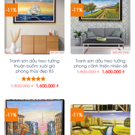
-11%
-11%
Tranh sơn dầu treo tường
Tranh sơn dầu treo tường
thuận buồm xuôi gió
phong cảnh thiên nhiên 68
phong thủy đẹp 83
1,800,000
₫
1,600,000
₫
1,800,000
₫
1,600,000
₫
Được xếp
hạng
5.00
5
sao
-11%
-11%