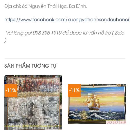
Địa chỉ: 66 Nguyễn Thái Học, Ba Đình,
https://www.facebook.com/xuongvetranhsondauhanoi
Vui lòng gọi
093 395 1919
để được tư vấn hỗ trợ ( Zalo
)
SẢN PHẨM TƯƠNG TỰ
-11%
-11%