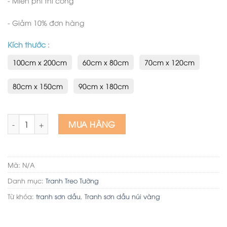
- Miễn phí thi công
- Giảm 10% đơn hàng
Kích thước
:
100cm x 200cm
60cm x 80cm
70cm x 120cm
80cm x 150cm
90cm x 180cm
Tranh sơn dầu decor núi vàng số lượng
MUA HÀNG
Mã:
N/A
Danh mục:
Tranh Treo Tường
Từ khóa:
tranh sơn dầu
,
Tranh sơn dầu núi vàng