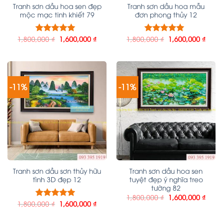
Tranh sơn dầu hoa sen đẹp
Tranh sơn dầu hoa mẫu
mộc mạc tinh khiết 79
đơn phong thủy 12
1,800,000
₫
1,600,000
₫
1,800,000
₫
1,600,000
₫
Được xếp
Được xếp
hạng
5.00
5
hạng
5.00
5
sao
sao
-11%
-11%
Tranh sơn dầu sơn thủy hữu
Tranh sơn dầu hoa sen
tình 3D đẹp 12
tuyệt đẹp ý nghĩa treo
tường 82
1,800,000
₫
1,600,000
₫
1,800,000
₫
1,600,000
₫
Được xếp
hạng
5.00
5
sao