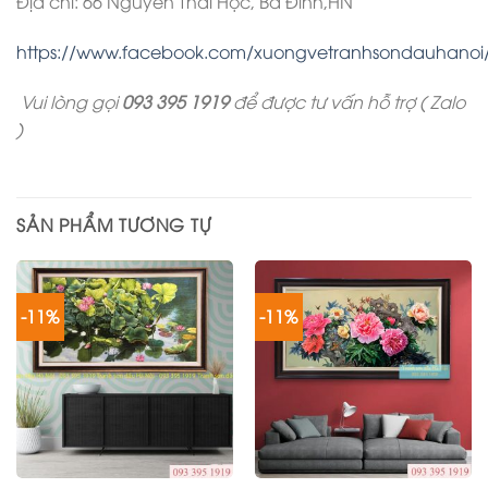
Địa chỉ: 66 Nguyễn Thái Học, Ba Đình,HN
https://www.facebook.com/xuongvetranhsondauhanoi
Vui lòng gọi
093 395 1919
để được tư vấn hỗ trợ ( Zalo
)
SẢN PHẨM TƯƠNG TỰ
-11%
-11%