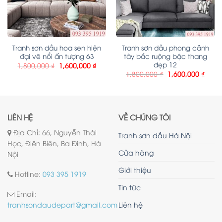
Tranh sơn dầu hoa sen hiện
Tranh sơn dầu phong cảnh
đại vẽ nổi ấn tượng 63
tây bắc ruộng bậc thang
đẹp 12
1,800,000
₫
1,600,000
₫
1,800,000
₫
1,600,000
₫
LIÊN HỆ
VỀ CHÚNG TÔI
Địa Chỉ: 66, Nguyễn Thái
Tranh sơn dầu Hà Nội
Học, Điện Biên, Ba Đình, Hà
Cửa hàng
Nội
Giới thiệu
Hotline:
093 395 1919
Tin tức
Email:
Liên hệ
tranhsondaudepart@gmail.com