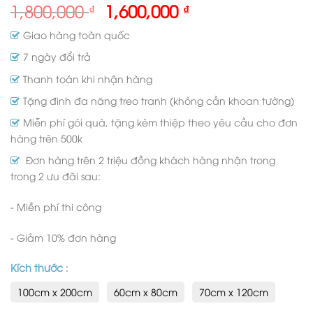
1,800,000
1,600,000
₫
₫
Giao hàng toàn quốc
7 ngày đổi trả
Thanh toán khi nhận hàng
Tặng đinh đa năng treo tranh (không cần khoan tường)
Miễn phí gói quà, tặng kèm thiệp theo yêu cầu cho đơn
hàng trên 500k
Đơn hàng trên 2 triệu đồng khách hàng nhận trong
trong 2 ưu đãi sau:
- Miễn phí thi công
- Giảm 10% đơn hàng
Kích thước
:
100cm x 200cm
60cm x 80cm
70cm x 120cm