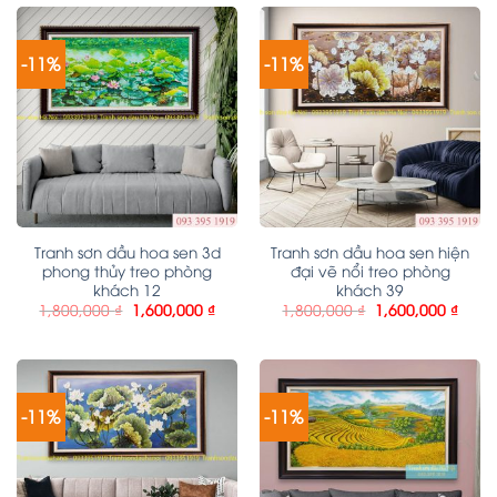
-11%
-11%
Tranh sơn dầu hoa sen 3d
Tranh sơn dầu hoa sen hiện
phong thủy treo phòng
đại vẽ nổi treo phòng
khách 12
khách 39
1,800,000
₫
1,600,000
₫
1,800,000
₫
1,600,000
₫
-11%
-11%