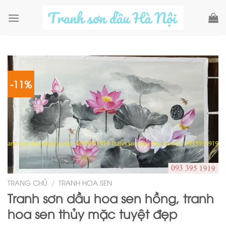
Skip
to
content
-11%
TRANG CHỦ
/
TRANH HOA SEN
Tranh sơn dầu hoa sen hồng, tranh
hoa sen thủy mặc tuyệt đẹp