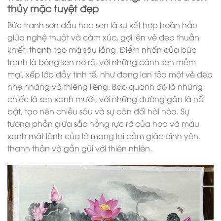
thủy mặc tuyệt đẹp
Bức tranh sơn dầu hoa sen là sự kết hợp hoàn hảo
giữa nghệ thuật và cảm xúc, gợi lên vẻ đẹp thuần
khiết, thanh tao mà sâu lắng. Điểm nhấn của bức
tranh là bông sen nở rộ, với những cánh sen mềm
mại, xếp lớp đầy tinh tế, như đang lan tỏa một vẻ đẹp
nhẹ nhàng và thiêng liêng. Bao quanh đó là những
chiếc lá sen xanh mướt, với những đường gân lá nổi
bật, tạo nên chiều sâu và sự cân đối hài hòa. Sự
tương phản giữa sắc hồng rực rỡ của hoa và màu
xanh mát lành của lá mang lại cảm giác bình yên,
thanh thản và gần gũi với thiên nhiên.