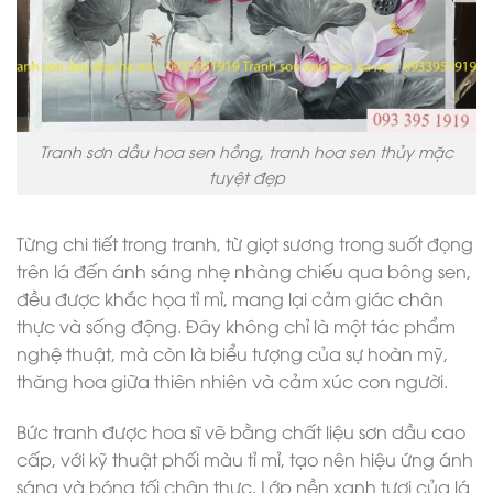
Tranh sơn dầu hoa sen hồng, tranh hoa sen thủy mặc
tuyệt đẹp
Từng chi tiết trong tranh, từ giọt sương trong suốt đọng
trên lá đến ánh sáng nhẹ nhàng chiếu qua bông sen,
đều được khắc họa tỉ mỉ, mang lại cảm giác chân
thực và sống động. Đây không chỉ là một tác phẩm
nghệ thuật, mà còn là biểu tượng của sự hoàn mỹ,
thăng hoa giữa thiên nhiên và cảm xúc con người.
Bức tranh được hoa sĩ vẽ bằng chất liệu sơn dầu cao
cấp, với kỹ thuật phối màu tỉ mỉ, tạo nên hiệu ứng ánh
sáng và bóng tối chân thực. Lớp nền xanh tươi của lá