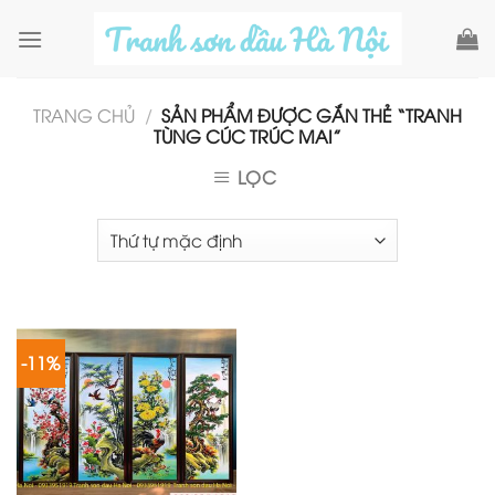
Skip
to
content
TRANG CHỦ
/
SẢN PHẨM ĐƯỢC GẮN THẺ “TRANH
TÙNG CÚC TRÚC MAI”
LỌC
-11%