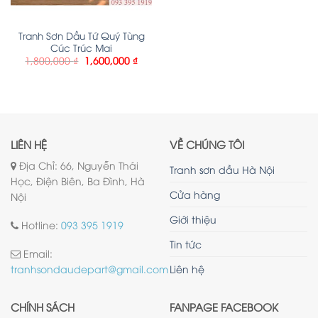
Tranh Sơn Dầu Tứ Quý Tùng
Cúc Trúc Mai
1,800,000
₫
1,600,000
₫
LIÊN HỆ
VỀ CHÚNG TÔI
Địa Chỉ: 66, Nguyễn Thái
Tranh sơn dầu Hà Nội
Học, Điện Biên, Ba Đình, Hà
Cửa hàng
Nội
Giới thiệu
Hotline:
093 395 1919
Tin tức
Email:
Liên hệ
tranhsondaudepart@gmail.com
CHÍNH SÁCH
FANPAGE FACEBOOK