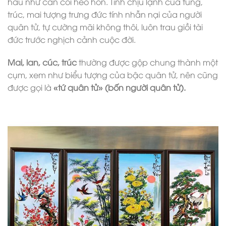
hầu như cằn cỗi héo hon. Tính chịu lạnh của tùng,
trúc, mai tượng trưng đức tính nhẫn nại của người
quân tử, tự cường mãi không thôi, luôn trau giồi tài
đức trước nghịch cảnh cuộc đời.
Mai, lan, cúc, trúc
thường được gộp chung thành một
cụm, xem như biểu tượng của bậc quân tử, nên cũng
được gọi là
«tứ quân tử»
(bốn người quân tử).