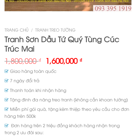
TRANG CHỦ
/
TRANH TREO TƯỜNG
Tranh Sơn Dầu Tứ Quý Tùng Cúc
Trúc Mai
1,800,000
1,600,000
₫
₫
Giao hàng toàn quốc
7 ngày đổi trả
Thanh toán khi nhận hàng
Tặng đinh đa năng treo tranh (không cần khoan tường)
Miễn phí gói quà, tặng kèm thiệp theo yêu cầu cho đơn
hàng trên 500k
Đơn hàng trên 2 triệu đồng khách hàng nhận trong
trong 2 ưu đãi sau: