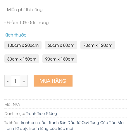
- Miễn phí thi công
- Giảm 10% đơn hàng
Kích thước
:
100cm x 200cm
60cm x 80cm
70cm x 120cm
80cm x 150cm
90cm x 180cm
Tranh Sơn Dầu Tứ Quý Tùng Cúc Trúc Mai số lượng
MUA HÀNG
Mã:
N/A
Danh mục:
Tranh Treo Tường
Từ khóa:
tranh sơn dầu
,
Tranh Sơn Dầu Tứ Quý Tùng Cúc Trúc Mai
,
tranh tứ quý
,
tranh tùng cúc trúc mai