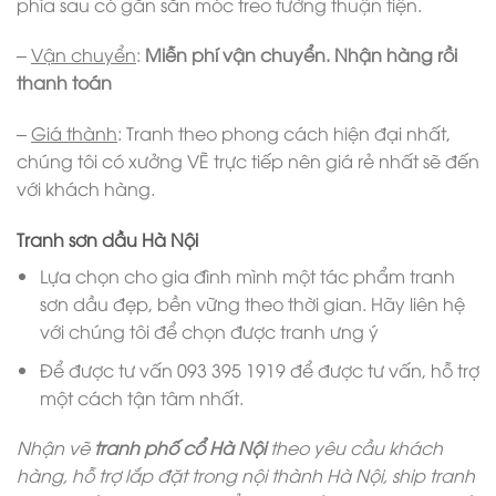
phía sau có gắn sẵn móc treo tường thuận tiện.
–
Vận chuyển
:
Miễn phí vận chuyển. Nhận hàng rồi
thanh toán
–
Giá thành
: Tranh theo phong cách hiện đại nhất,
chúng tôi có xưởng VẼ trực tiếp nên giá rẻ nhất sẽ đến
với khách hàng.
Tranh sơn dầu Hà Nội
Lựa chọn cho gia đình mình một tác phẩm tranh
sơn dầu đẹp, bền vững theo thời gian. Hãy liên hệ
với chúng tôi để chọn được tranh ưng ý
Để được tư vấn 093 395 1919 để được tư vấn, hỗ trợ
một cách tận tâm nhất.
Nhận vẽ
tranh phố cổ Hà Nội
theo yêu cầu khách
hàng, hỗ trợ lắp đặt trong nội thành Hà Nội, ship tranh