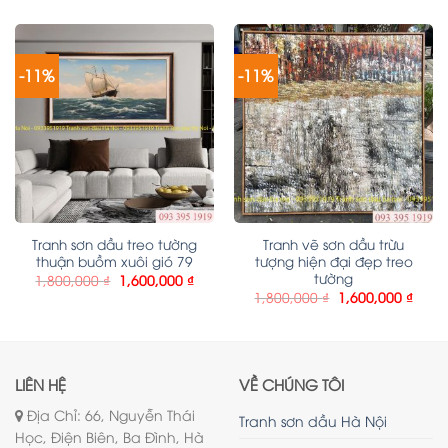
-11%
-11%
Tranh sơn dầu treo tường
Tranh vẽ sơn dầu trừu
thuận buồm xuôi gió 79
tượng hiện đại đẹp treo
tường
1,800,000
₫
1,600,000
₫
1,800,000
₫
1,600,000
₫
LIÊN HỆ
VỀ CHÚNG TÔI
Địa Chỉ: 66, Nguyễn Thái
Tranh sơn dầu Hà Nội
Học, Điện Biên, Ba Đình, Hà