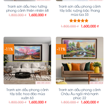
Tranh sơn dầu treo tường
Tranh sơn dầu phong cảnh
phong cảnh thiên nhiên 68
tây bắc ruộng bậc thang
mùa lúa 33
1,800,000
₫
1,600,000
₫
1,800,000
₫
1,600,000
₫
Được xếp
hạng
5.00
5
sao
-11%
-11%
Tranh sơn dầu phong cảnh
Tranh sơn dầu phong cảnh
tây bắc hoa đào mùa
Châu Âu ngôi nhà hạnh
xuân 63
phúc 22
1,800,000
₫
1,600,000
₫
1,800,000
₫
1,600,000
₫