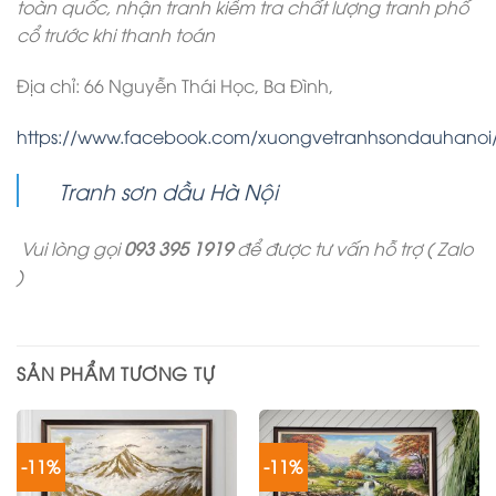
toàn quốc, nhận tranh kiểm tra chất lượng tranh phố
cổ trước khi thanh toán
Địa chỉ: 66 Nguyễn Thái Học, Ba Đình,
https://www.facebook.com/xuongvetranhsondauhanoi
Tranh sơn dầu Hà Nội
Vui lòng gọi
093 395 1919
để được tư vấn hỗ trợ ( Zalo
)
SẢN PHẨM TƯƠNG TỰ
-11%
-11%