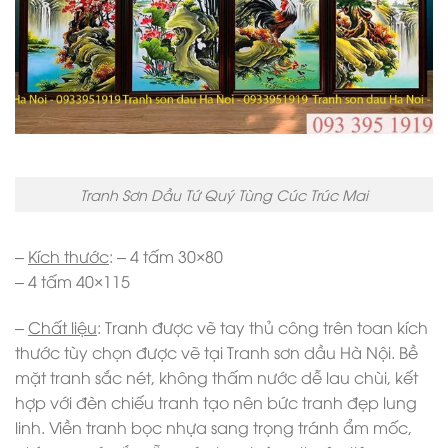
Tranh Sơn Dầu Tứ Quý Tùng Cúc Trúc Mai
–
Kích thước
: – 4 tấm 30×80
– 4 tấm 40×115
–
Chất liệu
: Tranh được vẽ tay thủ công trên toan kích
thước tùy chọn được vẽ tại Tranh sơn dầu Hà Nội. Bề
mặt tranh sắc nét, không thấm nước dễ lau chùi, kết
hợp với đèn chiếu tranh tạo nên bức tranh đẹp lung
linh. Viền tranh bọc nhựa sang trọng tránh ẩm mốc,