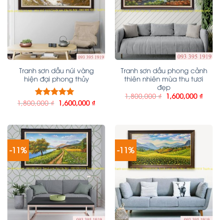
Tranh sơn dầu núi vàng
Tranh sơn dầu phong cảnh
hiện đại phong thủy
thiên nhiên mùa thu tươi
đẹp
1,800,000
₫
1,600,000
₫
1,800,000
₫
1,600,000
₫
Được xếp
hạng
5.00
5
sao
-11%
-11%