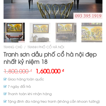
TRANG CHỦ
/
TRANH PHỐ CỔ HÀ NỘI
Tranh sơn dầu phố cổ hà nội đẹp
nhất kỷ niệm 18
1,800,000
1,600,000
₫
₫
Giao hàng toàn quốc
7 ngày đổi trả
Thanh toán khi nhận hàng
Tặng đinh đa năng treo tranh (không cần khoan tường)