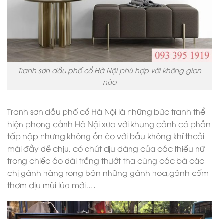
Tranh sơn dầu phố cổ Hà Nội phù hợp với không gian
nào
Tranh sơn dầu phố cổ Hà Nội là những bức tranh thể
hiện phong cảnh Hà Nội xưa với khung cảnh có phần
tấp nập nhưng không ồn ào với bầu không khí thoải
mái đầy dễ chịu, có chút dịu dàng của các thiếu nữ
trong chiếc áo dài trắng thướt tha cùng các bà các
chị gánh hàng rong bán những gánh hoa,gánh cốm
thơm dịu mùi lúa mới….