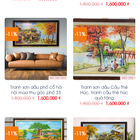
1,800,000
₫
1,600,000
₫
-11%
-11%
Tranh sơn dầu phố cổ hà
Tranh sơn dầu Cầu Thê
nội mùa thu góc phố 33
Húc, tranh cầu thê húc
quà tặng
1,800,000
₫
1,600,000
₫
1,800,000
₫
1,600,000
₫
-11%
-11%