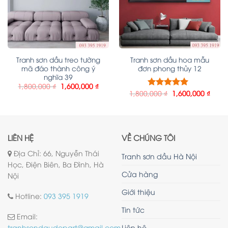
Tranh sơn dầu treo tường
Tranh sơn dầu hoa mẫu
mã đáo thành công ý
đơn phong thủy 12
nghĩa 39
1,800,000
₫
1,600,000
₫
1,800,000
₫
1,600,000
₫
Được xếp
hạng
5.00
5
sao
LIÊN HỆ
VỀ CHÚNG TÔI
Địa Chỉ: 66, Nguyễn Thái
Tranh sơn dầu Hà Nội
Học, Điện Biên, Ba Đình, Hà
Cửa hàng
Nội
Giới thiệu
Hotline:
093 395 1919
Tin tức
Email:
Liên hệ
tranhsondaudepart@gmail.com