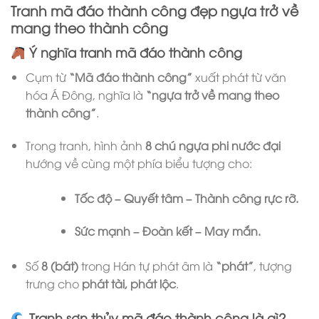
Tranh mã đáo thành công đẹp ngựa trở về
mang theo thành công
Ý nghĩa tranh mã đáo thành công
Cụm từ
“Mã đáo thành công”
xuất phát từ văn
hóa Á Đông, nghĩa là
“ngựa trở về mang theo
thành công”
.
Trong tranh, hình ảnh
8 chú ngựa phi nước đại
hướng về cùng một phía biểu tượng cho:
Tốc độ – Quyết tâm – Thành công rực rỡ.
Sức mạnh – Đoàn kết – May mắn.
Số
8 (bát)
trong Hán tự phát âm là
“phát”
, tượng
trưng cho
phát tài, phát lộc
.
Tranh sơn thủy mã đáo thành công là gì?