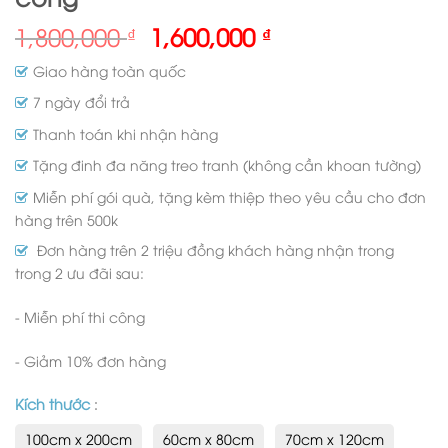
1,800,000
1,600,000
₫
₫
Giao hàng toàn quốc
7 ngày đổi trả
Thanh toán khi nhận hàng
Tặng đinh đa năng treo tranh (không cần khoan tường)
Miễn phí gói quà, tặng kèm thiệp theo yêu cầu cho đơn
hàng trên 500k
Đơn hàng trên 2 triệu đồng khách hàng nhận trong
trong 2 ưu đãi sau:
- Miễn phí thi công
- Giảm 10% đơn hàng
Kích thước
:
100cm x 200cm
60cm x 80cm
70cm x 120cm