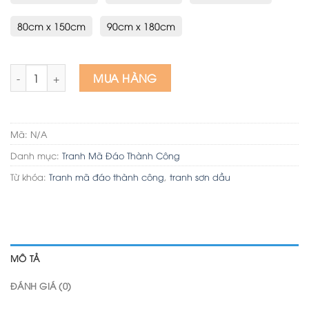
80cm x 150cm
90cm x 180cm
Tranh mã đáo thành công đẹp ngựa trở về mang theo thành
MUA HÀNG
Mã:
N/A
Danh mục:
Tranh Mã Đáo Thành Công
Từ khóa:
Tranh mã đáo thành công
,
tranh sơn dầu
MÔ TẢ
ĐÁNH GIÁ (0)