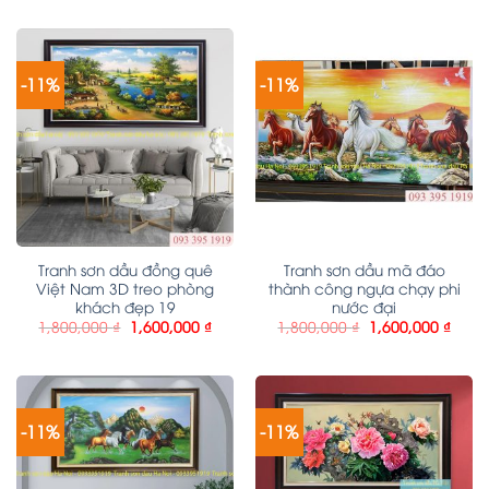
-11%
-11%
Tranh sơn dầu đồng quê
Tranh sơn dầu mã đáo
Việt Nam 3D treo phòng
thành công ngựa chạy phi
khách đẹp 19
nước đại
1,800,000
₫
1,600,000
₫
1,800,000
₫
1,600,000
₫
-11%
-11%