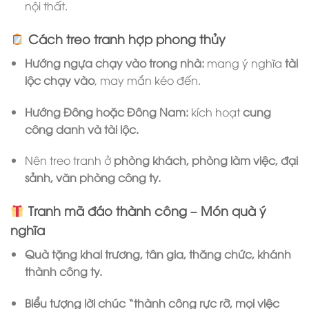
nội thất.
Cách treo tranh hợp phong thủy
Hướng ngựa chạy vào trong nhà:
mang ý nghĩa
tài
lộc chạy vào
, may mắn kéo đến.
Hướng Đông hoặc Đông Nam:
kích hoạt
cung
công danh và tài lộc.
Nên treo tranh ở
phòng khách, phòng làm việc, đại
sảnh, văn phòng công ty.
Tranh mã đáo thành công – Món quà ý
nghĩa
Quà tặng khai trương, tân gia, thăng chức, khánh
thành công ty.
Biểu tượng lời chúc “thành công rực rỡ, mọi việc