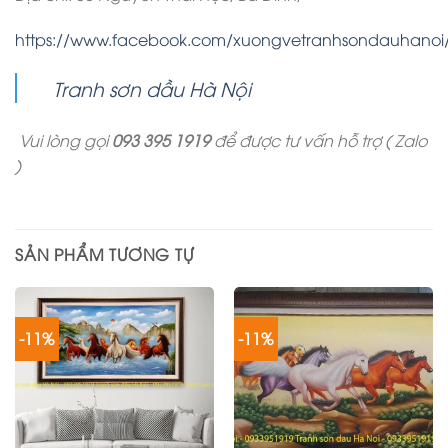
https://www.facebook.com/xuongvetranhsondauhanoi
Tranh sơn dầu Hà Nội
Vui lòng gọi
093 395 1919
để được tư vấn hỗ trợ ( Zalo
)
SẢN PHẨM TƯƠNG TỰ
-11%
-11%