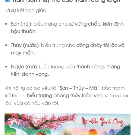
Là sự kết hợp giữa:
Sơn (núi)
: biểu trưng cho
sự vững chắc, kiên định,
hậu thuẫn.
Thủy (nước)
: biểu trưng cho
dòng chảy tài lộc và
may mắn.
Ngựa (mã)
: biểu tượng của
thành công, thăng
tiến, danh vọng.
Khi hội tụ cả ba yếu tố “
Sơn – Thủy – Mã
”, bức tranh
trở thành
biểu tượng phong thủy toàn vẹn
, vừa có tài
lộc, vừa có hậu vận tốt.