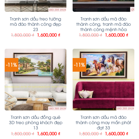
Tranh sơn dầu treo tường
Tranh sơn dầu mã đáo
mã đáo thành công đẹp
thành công, tranh mã đáo
23
thành công mệnh hỏa
1,800,000
₫
1,600,000
₫
1,800,000
₫
1,600,000
₫
-11%
-11%
Tranh sơn dầu đồng quê
Tranh sơn dầu mã đáo
3D treo phòng khách đẹp
thành công may mắn phát
13
đạt 33
1,800,000
₫
1,600,000
₫
1,800,000
₫
1,600,000
₫