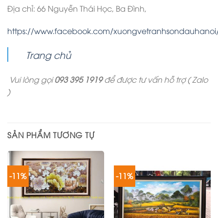
Địa chỉ: 66 Nguyễn Thái Học, Ba Đình,
https://www.facebook.com/xuongvetranhsondauhanoi
Trang chủ
Vui lòng gọi
093 395 1919
để được tư vấn hỗ trợ ( Zalo
)
SẢN PHẨM TƯƠNG TỰ
-11%
-11%