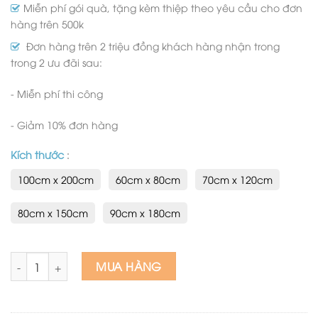
Miễn phí gói quà, tặng kèm thiệp theo yêu cầu cho đơn
hàng trên 500k
Đơn hàng trên 2 triệu đồng khách hàng nhận trong
trong 2 ưu đãi sau:
- Miễn phí thi công
- Giảm 10% đơn hàng
Kích thước
:
100cm x 200cm
60cm x 80cm
70cm x 120cm
80cm x 150cm
90cm x 180cm
Tranh sơn dầu đồng quê làng quê xưa mùa gặt lúa chín 26 s
MUA HÀNG