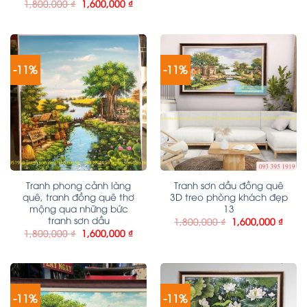
1,800,000
₫
1,600,000
₫
-11%
-11%
Tranh phong cảnh làng
Tranh sơn dầu đồng quê
quê, tranh đồng quê thơ
3D treo phòng khách đẹp
mộng qua những bức
13
tranh sơn dầu
1,800,000
₫
1,600,000
₫
1,800,000
₫
1,600,000
₫
-11%
-11%