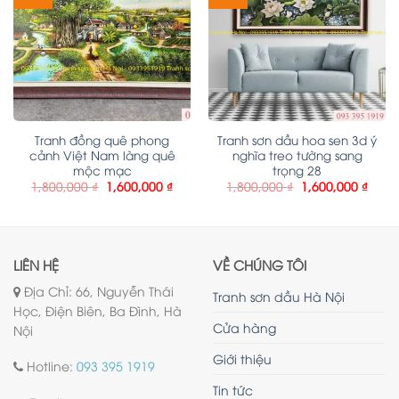
Tranh đồng quê phong
Tranh sơn dầu hoa sen 3d ý
cảnh Việt Nam làng quê
nghĩa treo tường sang
mộc mạc
trọng 28
1,800,000
₫
1,600,000
₫
1,800,000
₫
1,600,000
₫
LIÊN HỆ
VỀ CHÚNG TÔI
Địa Chỉ: 66, Nguyễn Thái
Tranh sơn dầu Hà Nội
Học, Điện Biên, Ba Đình, Hà
Cửa hàng
Nội
Giới thiệu
Hotline:
093 395 1919
Tin tức