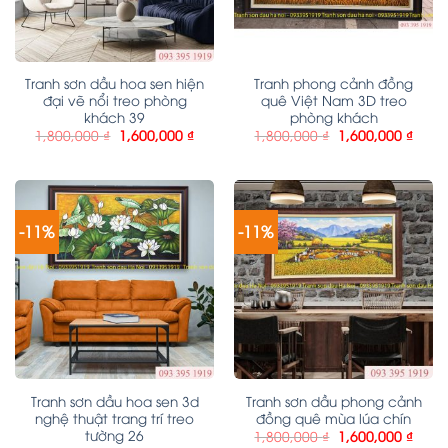
Tranh sơn dầu hoa sen hiện
Tranh phong cảnh đồng
đại vẽ nổi treo phòng
quê Việt Nam 3D treo
khách 39
phòng khách
1,800,000
₫
1,600,000
₫
1,800,000
₫
1,600,000
₫
-11%
-11%
Tranh sơn dầu hoa sen 3d
Tranh sơn dầu phong cảnh
nghệ thuật trang trí treo
đồng quê mùa lúa chín
tường 26
1,800,000
₫
1,600,000
₫