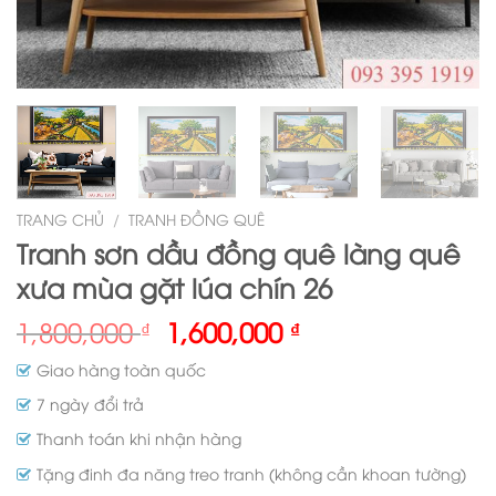
TRANG CHỦ
/
TRANH ĐỒNG QUÊ
Tranh sơn dầu đồng quê làng quê
xưa mùa gặt lúa chín 26
1,800,000
1,600,000
₫
₫
Giao hàng toàn quốc
7 ngày đổi trả
Thanh toán khi nhận hàng
Tặng đinh đa năng treo tranh (không cần khoan tường)