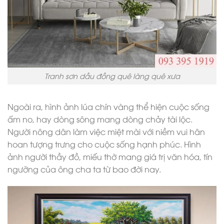
Tranh sơn dầu đồng quê làng quê xưa
Ngoài ra, hình ảnh lúa chín vàng thể hiện cuộc sống
ấm no, hay dòng sông mang dòng chảy tài lộc.
Người nông dân làm việc miệt mài với niềm vui hân
hoan tượng trưng cho cuộc sống hạnh phúc. Hình
ảnh người thầy đồ, miếu thờ mang giá trị văn hóa, tín
ngưỡng của ông cha ta từ bao đời nay.