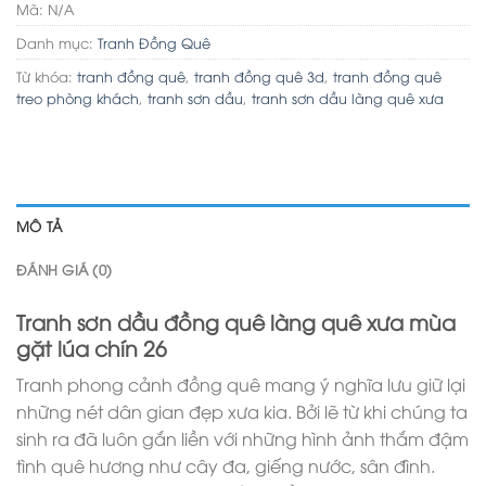
Mã:
N/A
Danh mục:
Tranh Đồng Quê
Từ khóa:
tranh đồng quê
,
tranh đồng quê 3d
,
tranh đồng quê
treo phòng khách
,
tranh sơn dầu
,
tranh sơn dầu làng quê xưa
MÔ TẢ
ĐÁNH GIÁ (0)
Tranh sơn dầu đồng quê làng quê xưa mùa
gặt lúa chín 26
Tranh phong cảnh đồng quê mang ý nghĩa lưu giữ lại
những nét dân gian đẹp xưa kia. Bởi lẽ từ khi chúng ta
sinh ra đã luôn gắn liền với những hình ảnh thắm đậm
tình quê hương như cây đa, giếng nước, sân đình.