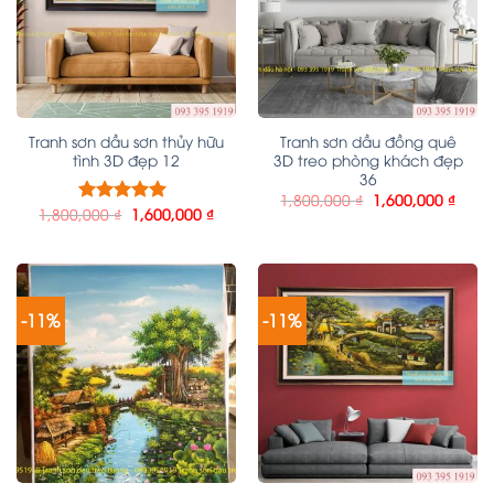
Tranh sơn dầu sơn thủy hữu
Tranh sơn dầu đồng quê
tình 3D đẹp 12
3D treo phòng khách đẹp
36
1,800,000
₫
1,600,000
₫
1,800,000
₫
1,600,000
₫
Được xếp
hạng
5.00
5
sao
-11%
-11%