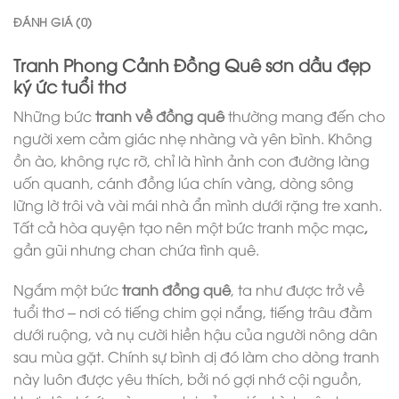
ĐÁNH GIÁ (0)
Tranh Phong Cảnh Đồng Quê sơn dầu đẹp
ký ức tuổi thơ
Những bức
tranh về đồng quê
thường mang đến cho
người xem cảm giác nhẹ nhàng và yên bình. Không
ồn ào, không rực rỡ, chỉ là hình ảnh con đường làng
uốn quanh, cánh đồng lúa chín vàng, dòng sông
lững lờ trôi và vài mái nhà ẩn mình dưới rặng tre xanh.
Tất cả hòa quyện tạo nên một bức tranh mộc mạc
,
gần gũi nhưng chan chứa tình quê.
Ngắm một bức
tranh đồng quê
, ta như được trở về
tuổi thơ – nơi có tiếng chim gọi nắng, tiếng trâu đằm
dưới ruộng, và nụ cười hiền hậu của người nông dân
sau mùa gặt. Chính sự bình dị đó làm cho dòng tranh
này luôn được yêu thích, bởi nó gợi nhớ cội nguồn,