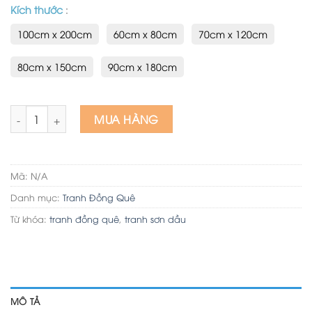
Kích thước
:
100cm x 200cm
60cm x 80cm
70cm x 120cm
80cm x 150cm
90cm x 180cm
Tranh Phong Cảnh Đồng Quê sơn dầu đẹp ký ức tuổi thơ số 
MUA HÀNG
Mã:
N/A
Danh mục:
Tranh Đồng Quê
Từ khóa:
tranh đồng quê
,
tranh sơn dầu
MÔ TẢ