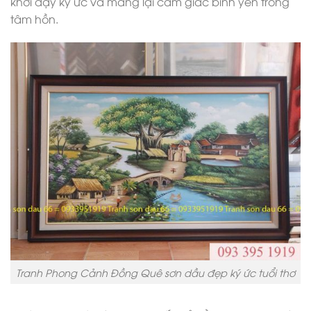
khơi dậy ký ức và mang lại cảm giác bình yên trong
tâm hồn.
Tranh Phong Cảnh Đồng Quê sơn dầu đẹp ký ức tuổi thơ