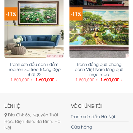
-11%
-11%
Tranh sơn dầu cánh đầm
Tranh đồng quê phong
hoa sen 3d treo tường đẹp
cảnh Việt Nam làng quê
nhất 22
mộc mạc
1,800,000
₫
1,600,000
₫
1,800,000
₫
1,600,000
₫
LIÊN HỆ
VỀ CHÚNG TÔI
Địa Chỉ: 66, Nguyễn Thái
Tranh sơn dầu Hà Nội
Học, Điện Biên, Ba Đình, Hà
Cửa hàng
Nội