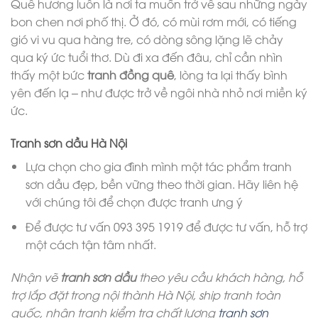
Quê hương luôn là nơi ta muốn trở về sau những ngày
bon chen nơi phố thị. Ở đó, có mùi rơm mới, có tiếng
gió vi vu qua hàng tre, có dòng sông lặng lẽ chảy
qua ký ức tuổi thơ. Dù đi xa đến đâu, chỉ cần nhìn
thấy một bức
tranh đồng quê
, lòng ta lại thấy bình
yên đến lạ – như được trở về ngôi nhà nhỏ nơi miền ký
ức.
Tranh sơn dầu Hà Nội
Lựa chọn cho gia đình mình một tác phẩm tranh
sơn dầu đẹp, bền vững theo thời gian. Hãy liên hệ
với chúng tôi để chọn được tranh ưng ý
Để được tư vấn 093 395 1919 để được tư vấn, hỗ trợ
một cách tận tâm nhất.
Nhận vẽ
tranh sơn dầu
theo yêu cầu khách hàng, hỗ
trợ lắp đặt trong nội thành Hà Nội, ship tranh toàn
quốc, nhận tranh kiểm tra chất lượng
tranh sơn