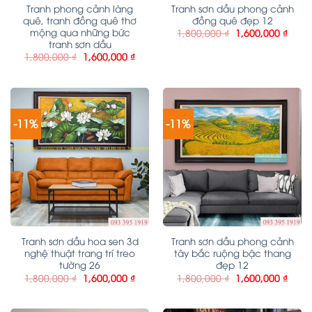
Tranh phong cảnh làng
Tranh sơn dầu phong cảnh
quê, tranh đồng quê thơ
đồng quê đẹp 12
mộng qua những bức
1,800,000
₫
1,600,000
₫
tranh sơn dầu
1,800,000
₫
1,600,000
₫
-11%
-11%
Tranh sơn dầu hoa sen 3d
Tranh sơn dầu phong cảnh
nghệ thuật trang trí treo
tây bắc ruộng bậc thang
tường 26
đẹp 12
1,800,000
₫
1,600,000
₫
1,800,000
₫
1,600,000
₫