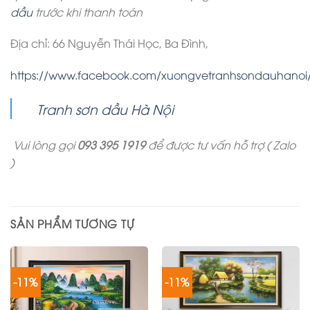
dầu
trước khi thanh toán
Địa chỉ: 66 Nguyễn Thái Học, Ba Đình,
https://www.facebook.com/xuongvetranhsondauhanoi
Tranh sơn dầu Hà Nội
Vui lòng gọi
093 395 1919
để được tư vấn hỗ trợ ( Zalo
)
SẢN PHẨM TƯƠNG TỰ
-11%
-11%