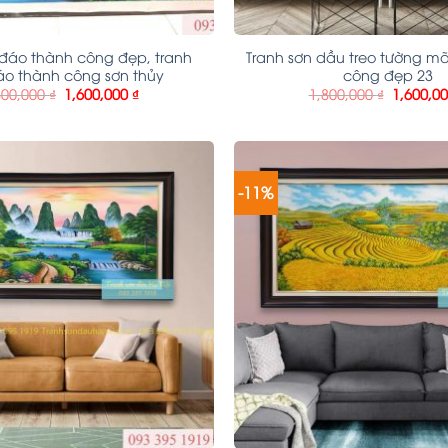
đáo thành công đẹp, tranh
Tranh sơn dầu treo tường m
o thành công sơn thủy
công đẹp 23
800,000
₫
1,600,000
₫
1,800,000
₫
1,600,0
-11%