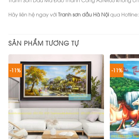
Tranh Sơn Dầu Mã Đáo Thành Công AJNR05 không chỉ l
Hãy liên hệ ngay với
Tranh sơn dầu Hà Nội
qua Hotline
SẢN PHẨM TƯƠNG TỰ
-11%
-11%