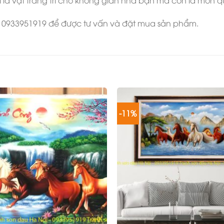
à vật trang trí cho không gian nhà bạn mà còn là món q
: 0933951919 để được tư vấn và đặt mua sản phẩm.
-11%