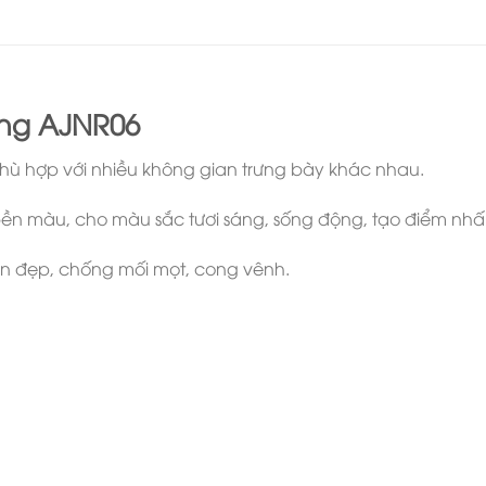
ng AJNR06
ù hợp với nhiều không gian trưng bày khác nhau.
n màu, cho màu sắc tươi sáng, sống động, tạo điểm nhấ
n đẹp, chống mối mọt, cong vênh.