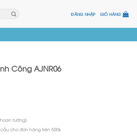
ĐĂNG NHẬP
GIỎ HÀNG
ành Công AJNR06
khoan tường)
u cầu cho đơn hàng trên 500k