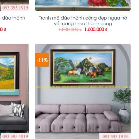
ã đáo thành
Tranh mã đáo thành công đẹp ngựa trở
về mang theo thành công
00
₫
1,800,000
₫
1,600,000
₫
-11%