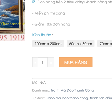
Đơn hàng trên 2 triệu đồng khách hàng nhậ
- Miễn phí thi công
- Giảm 10% đơn hàng
Kích thước
:
100cm x 200cm
60cm x 80cm
70cm 
Tranh Sơn Dầu Mã Đáo Thành Công AJNR06 s
MUA HÀNG
Mã:
N/A
Danh mục:
Tranh Mã Đáo Thành Công
Từ khóa:
Tranh mã đáo thành công
,
tranh sơn dầu