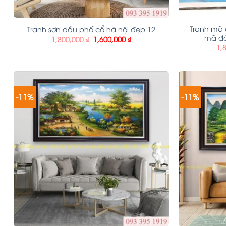
Tranh mã 
Tranh sơn dầu phố cổ hà nội đẹp 12
mã đá
1,800,000
₫
1,600,000
₫
1,
-11%
-11%