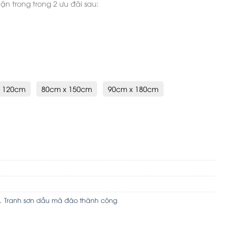
n trong trong 2 ưu đãi sau:
x 120cm
80cm x 150cm
90cm x 180cm
ố lượng
,
Tranh sơn dầu mã đáo thành công