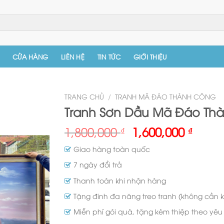
CỬA HÀNG
LIÊN HỆ
TIN TỨC
GIỚI THIỆU
TRANG CHỦ
/
TRANH MÃ ĐÁO THÀNH CÔNG
Tranh Sơn Dầu Mã Đáo Th
1,800,000
1,600,000
₫
₫
Giao hàng toàn quốc
7 ngày đổi trả
Thanh toán khi nhận hàng
Tặng đinh đa năng treo tranh (không cần 
Miễn phí gói quà, tặng kèm thiệp theo yê