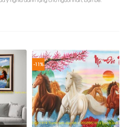
uà ý nghĩa dành tặng cho người thân, bạn bè.
-11%